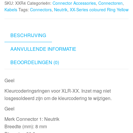
SKU:
XXR4
Categorieën:
Connector Accessories
,
Connectoren
,
Ring
Kabels
Tags:
Connectors
,
Neutrik
,
XX-Series coloured Ring Yellow
Yellow
aantal
BESCHRIJVING
AANVULLENDE INFORMATIE
BEOORDELINGEN (0)
Geel
Kleurcoderingsringen voor XLR-XX. Inzet mag niet
losgesoldeerd zijn om de kleurcodering te wijzigen.
Geel
Merk Connector 1: Neutrik
Breedte (mm): 8 mm