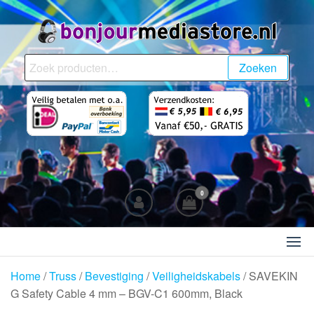
Ga
naar
de
BonjourMediaStore.nl
Professionals in
inhoud
Zoeken
Zoeken
Entertainment
naar:
0
Home
/
Truss
/
Bevestiging
/
Veiligheidskabels
/ SAVEKIN
G Safety Cable 4 mm – BGV-C1 600mm, Black