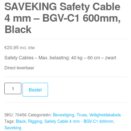
SAVEKING Safety Cable
4 mm – BGV-C1 600mm,
Black
€
20,95
incl. btw
Safety Cables – Max. belasting: 40 kg – 60 cm – zwart
Direct leverbaar
SAVEKING
Bestel
Safety
Cable
4
SKU:
70456
Categorieën:
Bevestiging
,
Truss
,
Veiligheidskabels
mm
Tags:
Black
,
Rigging
,
Safety Cable 4 mm - BGV-C1 600mm
,
-
Saveking
BGV-