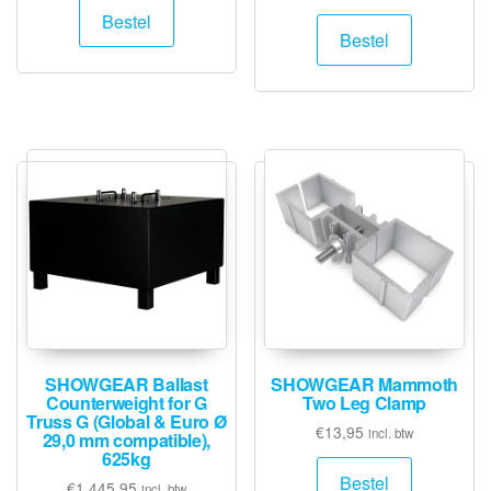
Bestel
Bestel
SHOWGEAR Ballast
SHOWGEAR Mammoth
Counterweight for G
Two Leg Clamp
Truss G (Global & Euro Ø
€
13,95
incl. btw
29,0 mm compatible),
625kg
Bestel
€
1.445,95
incl. btw