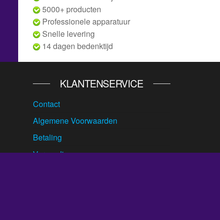
5000+ producten
Professionele apparatuur
Snelle levering
14 dagen bedenktijd
KLANTENSERVICE
Contact
Algemene Voorwaarden
Betaling
Verzending
Ruilen & Retour