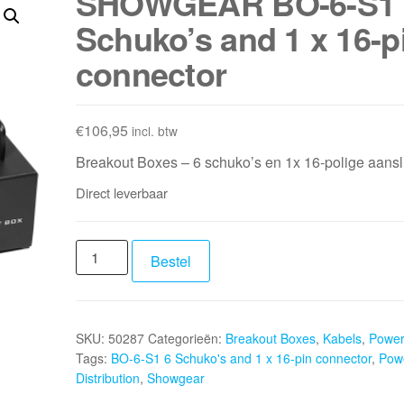
SHOWGEAR BO-6-S1 
Schuko’s and 1 x 16-p
connector
€
106,95
incl. btw
Breakout Boxes – 6 schuko’s en 1x 16-polige aansl
Direct leverbaar
SHOWGEAR
Bestel
BO-
6-
S1
SKU:
50287
Categorieën:
Breakout Boxes
,
Kabels
,
Power 
6
Tags:
BO-6-S1 6 Schuko's and 1 x 16-pin connector
,
Pow
Schuko's
Distribution
,
Showgear
and