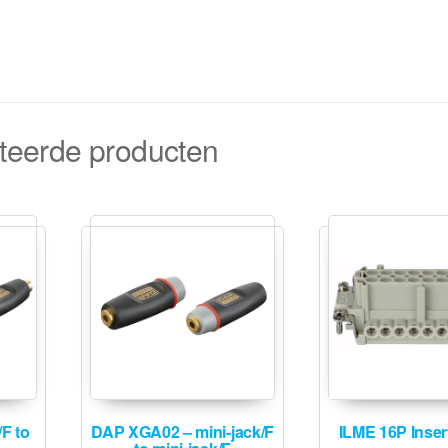
teerde producten
F to
DAP XGA02 – mini-jack/F
ILME 16P Inser