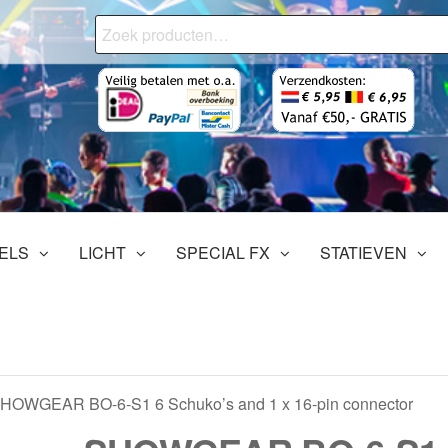
Zoeken
naar:
onjourMediaStore.nl
ofessionals
tertainment
ELS
LICHT
SPECIAL FX
STATIEVEN
SHOWGEAR BO-6-S1 6 Schuko’s and 1 x 16-pin connector