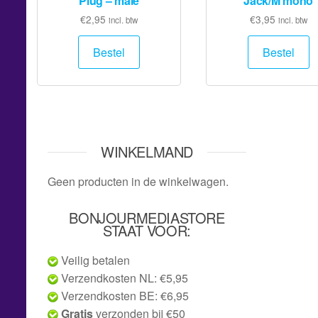
Plug – male
Jack/M mono
€
2,95
€
3,95
incl. btw
incl. btw
Bestel
Bestel
WINKELMAND
Geen producten in de winkelwagen.
BONJOURMEDIASTORE
STAAT VOOR:
Veilig betalen
Verzendkosten NL: €5,95
Verzendkosten BE: €6,95
Gratis
verzonden bij €50