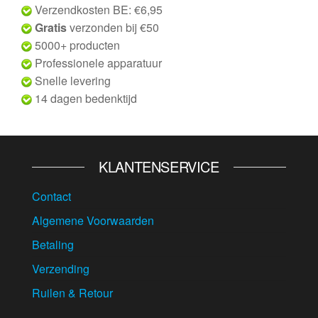
Verzendkosten BE: €6,95
Gratis
verzonden bij €50
5000+ producten
Professionele apparatuur
Snelle levering
14 dagen bedenktijd
KLANTENSERVICE
Contact
Algemene Voorwaarden
Betaling
Verzending
Ruilen & Retour