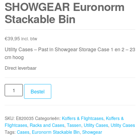
SHOWGEAR Euronorm
Stackable Bin
€
39,95
incl. btw
Utility Cases – Past in Showgear Storage Case 1 en 2 – 23
cm hoog
Direct leverbaar
SHOWGEAR
Bestel
Euronorm
Stackable
Bin
SKU:
E820035
Categorieën:
Koffers & Flightcases
,
Koffers &
aantal
Flightcases
,
Racks and Cases
,
Tassen
,
Utility Cases
,
Utility Cases
Tags:
Cases
,
Euronorm Stackable Bin
,
Showgear