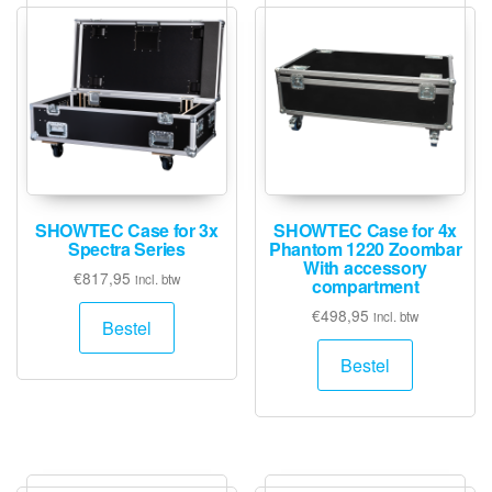
SHOWTEC Case for 3x
SHOWTEC Case for 4x
Spectra Series
Phantom 1220 Zoombar
With accessory
€
817,95
incl. btw
compartment
€
498,95
incl. btw
Bestel
Bestel