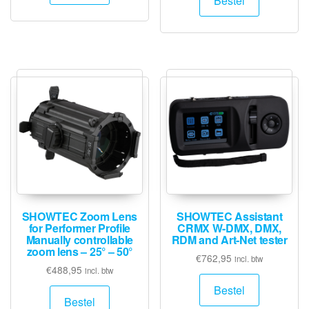
Bestel
SHOWTEC Zoom Lens
SHOWTEC Assistant
for Performer Profile
CRMX W-DMX, DMX,
Manually controllable
RDM and Art-Net tester
zoom lens – 25° – 50°
€
762,95
incl. btw
€
488,95
incl. btw
Bestel
Bestel