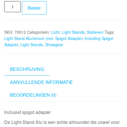
SHOWGEAR
Bestel
Light
Stand
Aluminium
SKU:
70912
Categorieën:
Licht
,
Light Stands
,
Statieven
Tags:
(incl.
Light Stand Aluminium (incl. Spigot Adapter) Including Spigot
Spigot
Adapter
,
Light Stands
,
Showgear
Adapter)
Including
Spigot
Adapter
BESCHRIJVING
aantal
AANVULLENDE INFORMATIE
BEOORDELINGEN (0)
Inclusief spigot adapter
De Light Stand Alu is een echte allrounder die zowel voor