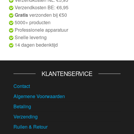
Verzendkosten BE: €6,95
Gratis
verzonden bij €50
5000+ producten
Professionele apparatuur
Snelle levering
14 dagen bedenktijd
KLANTENSERVICE
Contact
Algemene Voorwaarden
Betaling
Verzending
Ruilen & Retour