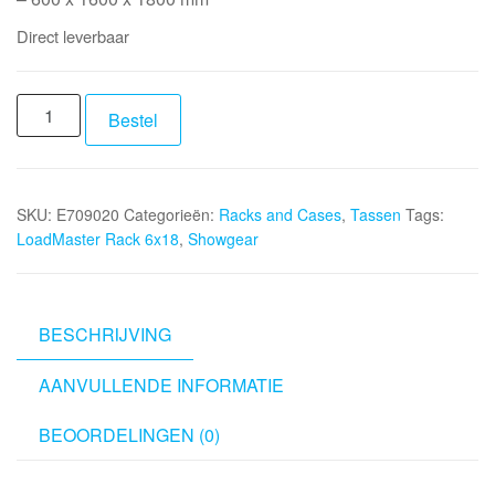
Direct leverbaar
SHOWGEAR
Bestel
LoadMaster
Rack
6x18
SKU:
E709020
Categorieën:
Racks and Cases
,
Tassen
Tags:
aantal
LoadMaster Rack 6x18
,
Showgear
BESCHRIJVING
AANVULLENDE INFORMATIE
BEOORDELINGEN (0)