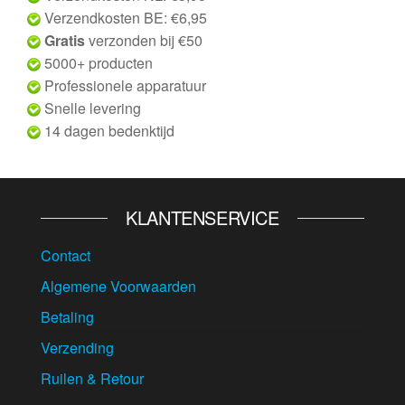
Verzendkosten BE: €6,95
Gratis
verzonden bij €50
5000+ producten
Professionele apparatuur
Snelle levering
14 dagen bedenktijd
KLANTENSERVICE
Contact
Algemene Voorwaarden
Betaling
Verzending
Ruilen & Retour