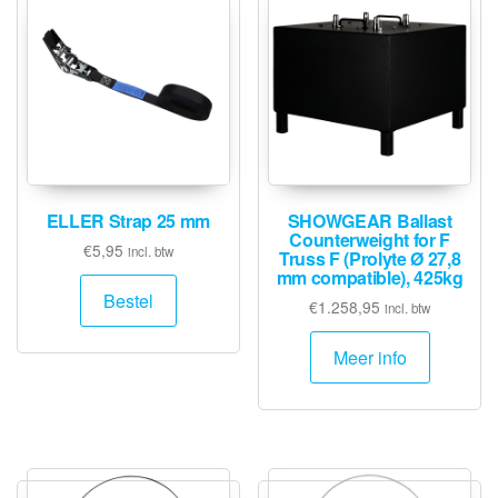
ELLER Strap 25 mm
SHOWGEAR Ballast
Counterweight for F
€
5,95
incl. btw
Truss F (Prolyte Ø 27,8
mm compatible), 425kg
Bestel
€
1.258,95
incl. btw
Meer info