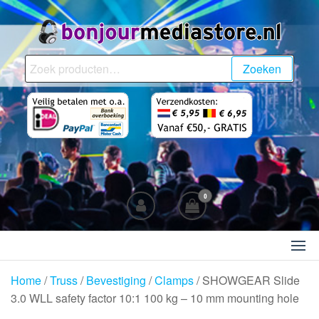
Ga
naar
de
BonjourMediaStore.nl
Professionals in
inhoud
Zoeken
Zoeken
Entertainment
naar:
0
Home
/
Truss
/
Bevestiging
/
Clamps
/ SHOWGEAR Slide
3.0 WLL safety factor 10:1 100 kg – 10 mm mounting hole