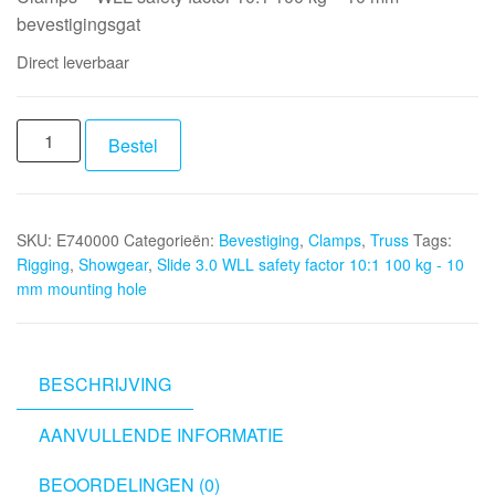
bevestigingsgat
Direct leverbaar
SHOWGEAR
Bestel
Slide
3.0
WLL
SKU:
E740000
Categorieën:
Bevestiging
,
Clamps
,
Truss
Tags:
safety
Rigging
,
Showgear
,
Slide 3.0 WLL safety factor 10:1 100 kg - 10
factor
mm mounting hole
10:1
100
kg
-
BESCHRIJVING
10
AANVULLENDE INFORMATIE
mm
mounting
BEOORDELINGEN (0)
hole