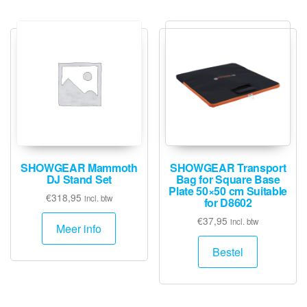
SHOWGEAR Mammoth
SHOWGEAR Transport
DJ Stand Set
Bag for Square Base
Plate 50×50 cm Suitable
€
318,95
incl. btw
for D8602
€
37,95
incl. btw
Meer info
Bestel