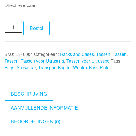
Direct leverbaar
SHOWGEAR
Bestel
Transport
Bag
for
SKU:
E840004
Categorieën:
Racks and Cases
,
Tassen
,
Tassen
,
Wentex
Tassen
,
Tassen voor Uitrusting
,
Tassen voor Uitrusting
Tags:
Base
Bags
,
Showgear
,
Transport Bag for Wentex Base Plate
Plate
aantal
BESCHRIJVING
AANVULLENDE INFORMATIE
BEOORDELINGEN (0)