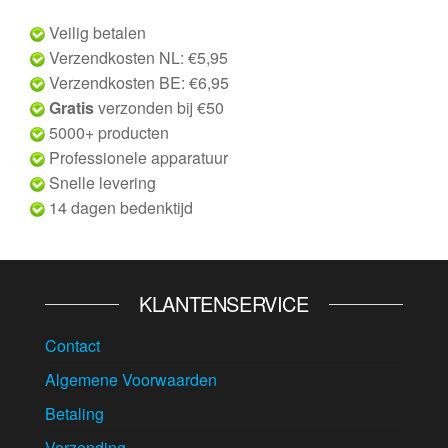
Veilig betalen
Verzendkosten NL: €5,95
Verzendkosten BE: €6,95
Gratis
verzonden bij €50
5000+ producten
Professionele apparatuur
Snelle levering
14 dagen bedenktijd
KLANTENSERVICE
Contact
Algemene Voorwaarden
Betaling
Verzending