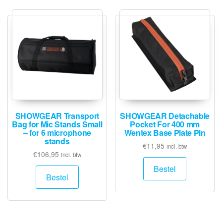
SHOWGEAR Transport
SHOWGEAR Detachable
Bag for Mic Stands Small
Pocket For 400 mm
– for 6 microphone
Wentex Base Plate Pin
stands
€
11,95
incl. btw
€
106,95
incl. btw
Bestel
Bestel