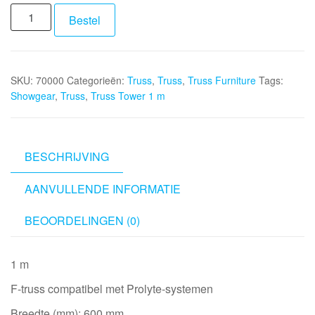
SHOWGEAR
Bestel
Truss
Tower
1
SKU:
70000
Categorieën:
Truss
,
Truss
,
Truss Furniture
Tags:
m
Showgear
,
Truss
,
Truss Tower 1 m
aantal
BESCHRIJVING
AANVULLENDE INFORMATIE
BEOORDELINGEN (0)
1 m
F-truss compatibel met Prolyte-systemen
Breedte (mm): 600 mm