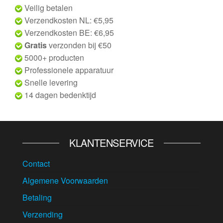
Veilig betalen
Verzendkosten NL: €5,95
Verzendkosten BE: €6,95
Gratis
verzonden bij €50
5000+ producten
Professionele apparatuur
Snelle levering
14 dagen bedenktijd
KLANTENSERVICE
Contact
Algemene Voorwaarden
Betaling
Verzending