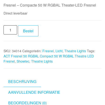
Fresnel – Compacte 50 W RGBAL Theater-LED Fresnel
Direct leverbaar
SHOWTEC
Bestel
ACT
Fresnel
50
SKU:
34014
Categorieën:
Fresnel
,
Licht
,
Theatre Lights
Tags:
RGBAL
ACT Fresnel 50 RGBAL Compact 50 W RGBAL Theatre LED
Compact
Fresnel
,
Showtec
,
Theatre Lights
50
W
RGBAL
Theatre
BESCHRIJVING
LED
AANVULLENDE INFORMATIE
Fresnel
aantal
BEOORDELINGEN (0)