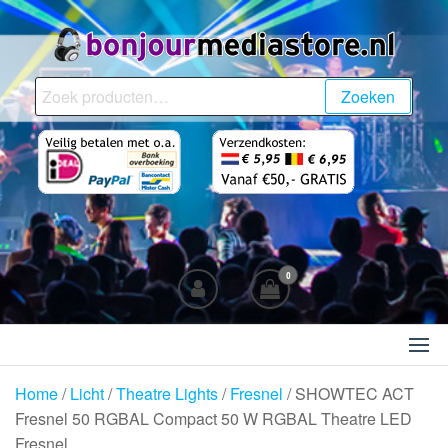
Ga
naar
de
BonjourMediaStore.nl
Professionals in
inhoud
Zoeken
Zoeken
Entertainment
naar:
0
Home
/
Licht
/
Theatre Lights
/
Fresnel
/ SHOWTEC ACT
Fresnel 50 RGBAL Compact 50 W RGBAL Theatre LED
Fresnel