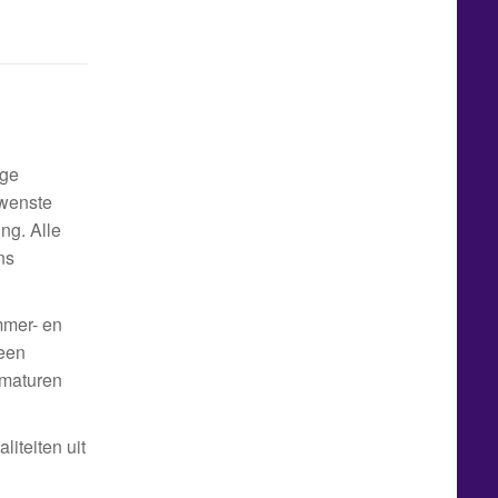
nge
ewenste
ng. Alle
ns
mmer- en
 een
rmaturen
iteiten uit