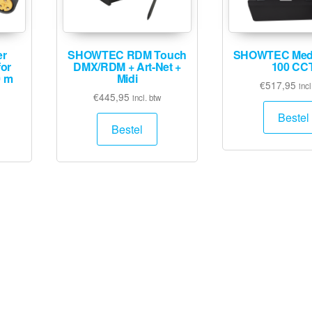
r
SHOWTEC RDM Touch
SHOWTEC Medi
for
DMX/RDM + Art-Net +
100 CC
0 m
Midi
€
517,95
incl
€
445,95
incl. btw
Bestel
Bestel