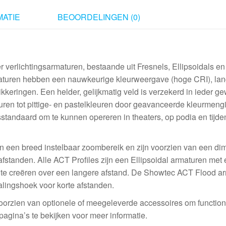
ATIE
BEOORDELINGEN (0)
verlichtingsarmaturen, bestaande uit Fresnels, Ellipsoidals en
rmaturen hebben een nauwkeurige kleurweergave (hoge CRI), la
ikkeringen. Een helder, gelijkmatig veld is verzekerd in ieder g
euren tot pittige- en pastelkleuren door geavanceerde kleurmengi
tandaard om te kunnen opereren in theaters, op podia en tijde
n een breed instelbaar zoombereik en zijn voorzien van een di
 afstanden. Alle ACT Profiles zijn een Ellipsoidal armaturen met
 te creëren over een langere afstand. De Showtec ACT Flood a
lingshoek voor korte afstanden.
voorzien van optionele of meegeleverde accessoires om functional
pagina’s te bekijken voor meer informatie.