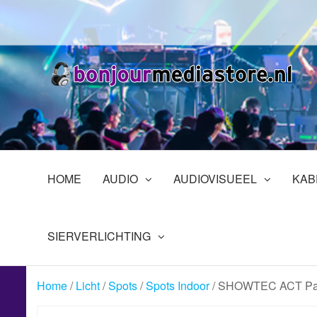
Ga
naar
de
inhoud
B
Pr
in
En
HOME
AUDIO
AUDIOVISUEEL
KAB
SIERVERLICHTING
Home
/
Licht
/
Spots
/
Spots Indoor
/ SHOWTEC ACT Pa