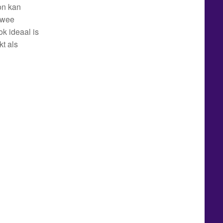
on kan
twee
k ideaal is
t als