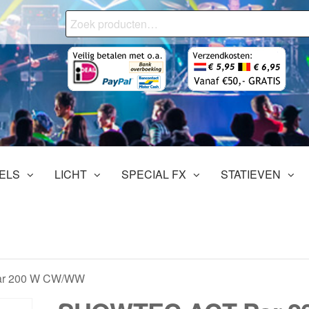
Zoeken
naar:
onjourMediaStore.nl
ofessionals
tertainment
ELS
LICHT
SPECIAL FX
STATIEVEN
r 200 W CW/WW