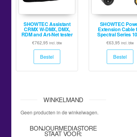
SHOWTEC Assistant
SHOWTEC Powe
CRMX W-DMX, DMX,
Extension Cable 
RDM and Art-Net tester
Spectral Series 1
€
762,95
€
63,95
incl. btw
incl. btw
Bestel
Bestel
WINKELMAND
Geen producten in de winkelwagen.
BONJOURMEDIASTORE
STAAT VOOR: