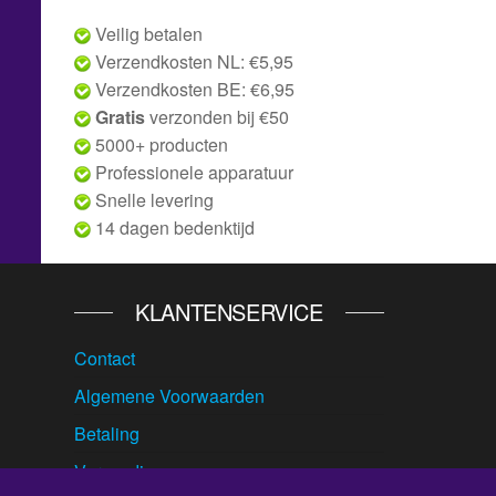
Veilig betalen
Verzendkosten NL: €5,95
Verzendkosten BE: €6,95
Gratis
verzonden bij €50
5000+ producten
Professionele apparatuur
Snelle levering
14 dagen bedenktijd
KLANTENSERVICE
Contact
Algemene Voorwaarden
Betaling
Verzending