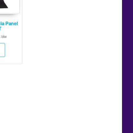
a Panel
T
. btw