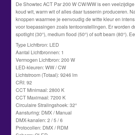
De Showtec ACT Par 200 W CW/WW is een veelzijdige bi
koud wit, warm wit of alles daar tussenin produceren. 
knoppen waarmee je eenvoudig de witte kleur en intensit
voor toepassingen zoals tentoonstellingen. Er worden d
spotlight (30°), medium flood (50°) of soft beam (80°). E
Type Lichtbron: LED
Aantal Lichtbronnen: 1
Vermogen Lichtbron: 200 W
LED-kleuren: WW / CW
Lichtstroom (Totaal): 9246 lm
CRI: 92
CCT Minimaal: 2800 K
CCT Maximaal: 7200 K
Circulaire Stralingshoek: 32°
Aansturing: DMX / Manual
DMX-kanalen: 2 / 5 / 6
Protocollen: DMX / RDM