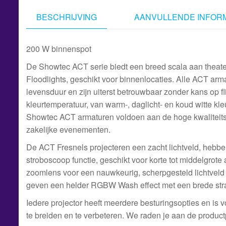
BESCHRIJVING
AANVULLENDE INFORM
200 W binnenspot
De Showtec ACT serie biedt een breed scala aan theater 
Floodlights, geschikt voor binnenlocaties. Alle ACT a
levensduur en zijn uiterst betrouwbaar zonder kans op fl
kleurtemperatuur, van warm-, daglicht- en koud witte kl
Showtec ACT armaturen voldoen aan de hoge kwaliteitss
zakelijke evenementen.
De ACT Fresnels projecteren een zacht lichtveld, hebbe
stroboscoop functie, geschikt voor korte tot middelgrote
zoomlens voor een nauwkeurig, scherpgesteld lichtveld
geven een helder RGBW Wash effect met een brede stra
Iedere projector heeft meerdere besturingsopties en is 
te breiden en te verbeteren. We raden je aan de product