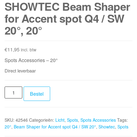
SHOWTEC Beam Shaper
for Accent spot Q4 / SW
20°, 20°
€
11,95
incl. btw
Spots Accessories – 20°
Direct leverbaar
SHOWTEC
Bestel
Beam
Shaper
for
SKU:
42546
Categorieën:
Licht
,
Spots
,
Spots Accessories
Tags:
Accent
20°
,
Beam Shaper for Accent spot Q4 / SW 20°
,
Showtec
,
Spots
spot
Q4