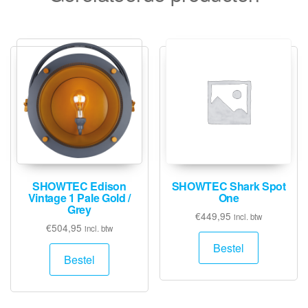
SHOWTEC Edison
SHOWTEC Shark Spot
Vintage 1 Pale Gold /
One
Grey
€
449,95
incl. btw
€
504,95
incl. btw
Bestel
Bestel