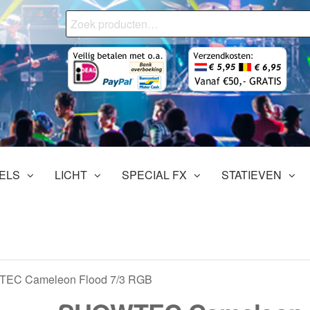
Zoeken
naar:
onjourMediaStore.nl
ofessionals
tertainment
ELS
LICHT
SPECIAL FX
STATIEVEN
EC Cameleon Flood 7/3 RGB