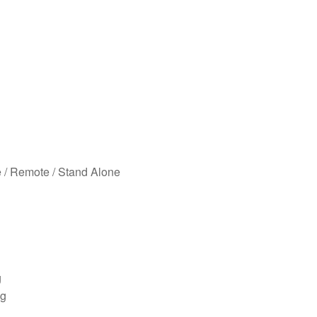
e / Remote / Stand Alone
g
ng