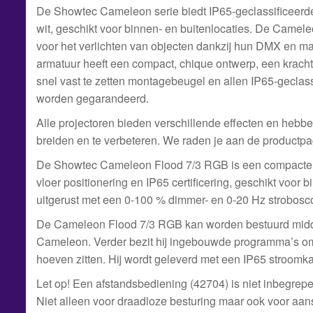
De Showtec Cameleon serie biedt IP65-geclassificeerde Fl
wit, geschikt voor binnen- en buitenlocaties. De Camele
voor het verlichten van objecten dankzij hun DMX en ma
armatuur heeft een compact, chique ontwerp, een krachti
snel vast te zetten montagebeugel en allen IP65-gecla
worden gegarandeerd.
Alle projectoren bieden verschillende effecten en hebbe
breiden en te verbeteren. We raden je aan de productpag
De Showtec Cameleon Flood 7/3 RGB is een compacte m
vloer positionering en IP65 certificering, geschikt voor 
uitgerust met een 0-100 % dimmer- en 0-20 Hz strobosc
De Cameleon Flood 7/3 RGB kan worden bestuurd midde
Cameleon. Verder bezit hij ingebouwde programma’s om 
hoeven zitten. Hij wordt geleverd met een IP65 stroomk
Let op! Een afstandsbediening (42704) is niet inbegrep
Niet alleen voor draadloze besturing maar ook voor aa