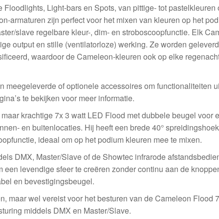
oodlights, Light-bars en Spots, van pittige- tot pastelkleuren 
on-armaturen zijn perfect voor het mixen van kleuren op het po
ster/slave regelbare kleur-, dim- en stroboscoopfunctie. Elk Ca
ge output en stille (ventilatorloze) werking. Ze worden gelever
ssificeerd, waardoor de Cameleon-kleuren ook op elke regenach
n meegeleverde of optionele accessoires om functionaliteiten ui
ina’s te bekijken voor meer informatie.
aar krachtige 7x 3 watt LED Flood met dubbele beugel voor 
binnen- en buitenlocaties. Hij heeft een brede 40° spreidingshoek
oopfunctie, ideaal om op het podium kleuren mee te mixen.
ls DMX, Master/Slave of de Showtec infrarode afstandsbedien
een levendige sfeer te creëren zonder continu aan de knoppen
abel en bevestigingsbeugel.
en, maar wel vereist voor het besturen van de Cameleon Flood 
nsturing middels DMX en Master/Slave.