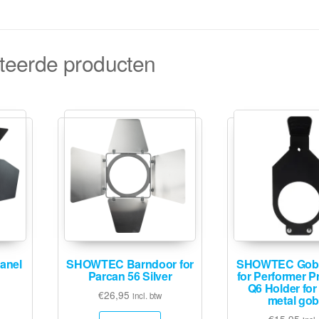
teerde producten
anel
SHOWTEC Barndoor for
SHOWTEC Gobo
Parcan 56 Silver
for Performer Pr
Q6 Holder for
€
26,95
incl. btw
metal go