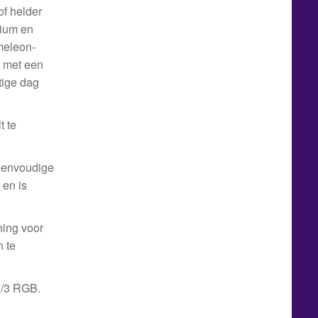
of helder
dium en
meleon-
d met een
tige dag
t te
eenvoudige
 en is
ing voor
 te
7/3 RGB.