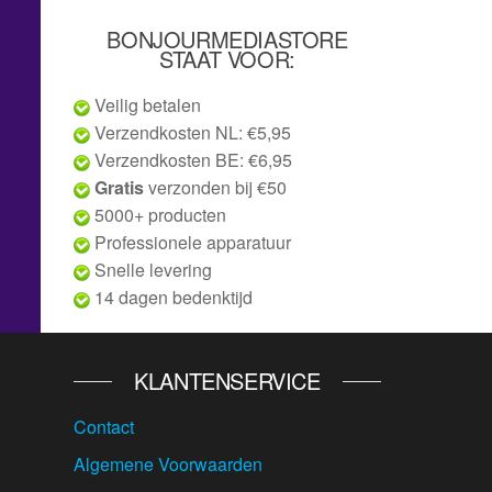
BONJOURMEDIASTORE
STAAT VOOR:
Veilig betalen
Verzendkosten NL: €5,95
Verzendkosten BE: €6,95
Gratis
verzonden bij €50
5000+ producten
Professionele apparatuur
Snelle levering
14 dagen bedenktijd
KLANTENSERVICE
Contact
Algemene Voorwaarden