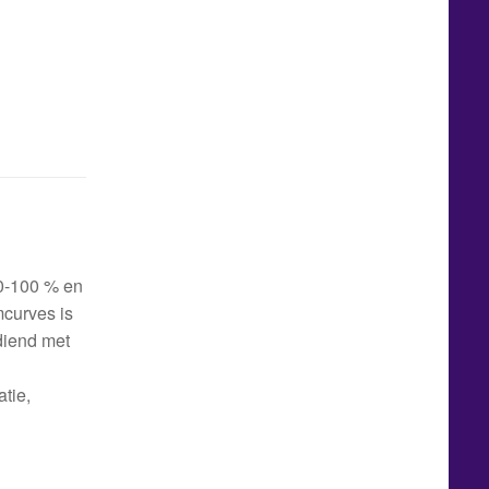
 0-100 % en
curves is
ediend met
tie,