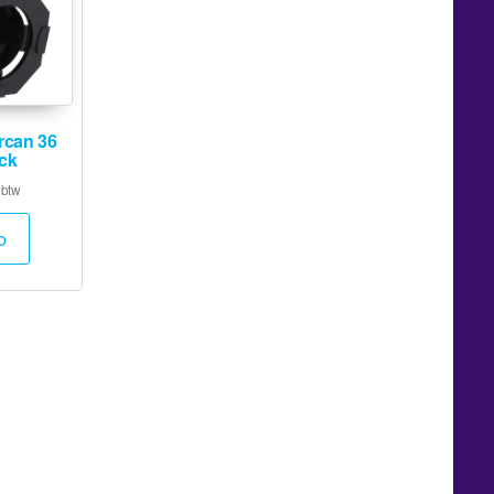
can 36
ack
 btw
o