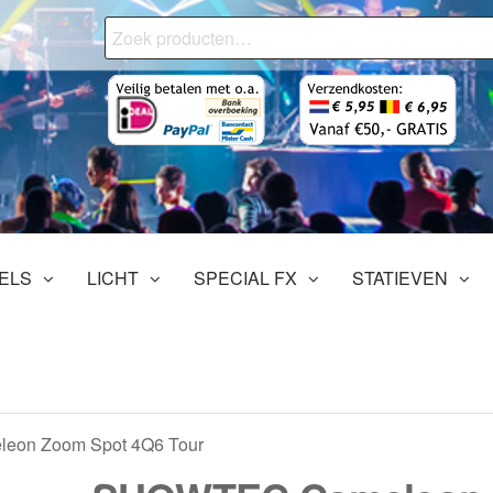
Zoeken
naar:
onjourMediaStore.nl
ofessionals
tertainment
ELS
LICHT
SPECIAL FX
STATIEVEN
eon Zoom Spot 4Q6 Tour