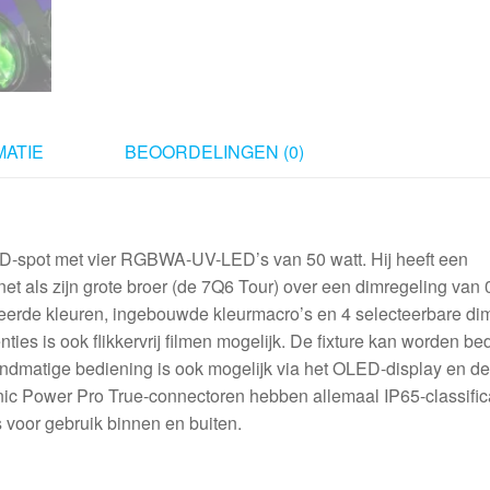
ATIE
BEOORDELINGEN (0)
-spot met vier RGBWA-UV-LED’s van 50 watt. Hij heeft een
net als zijn grote broer (de 7Q6 Tour) over een dimregeling van
erde kleuren, ingebouwde kleurmacro’s en 4 selecteerbare dim
ties is ook flikkervrij filmen mogelijk. De fixture kan worden b
andmatige bediening is ook mogelijk via het OLED-display en de
nic Power Pro True-connectoren hebben allemaal IP65-classifica
voor gebruik binnen en buiten.