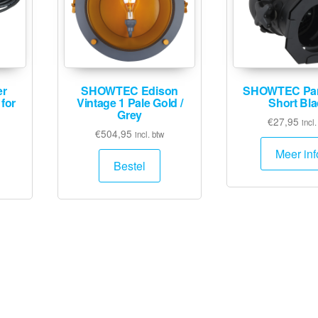
r
SHOWTEC Edison
SHOWTEC Par
for
Vintage 1 Pale Gold /
Short Bl
Grey
€
27,95
incl.
€
504,95
incl. btw
Meer inf
Bestel