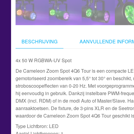
BESCHRIJVING
AANVULLENDE INFORM
4x 50 W RGBWA-UV Spot
De Cameleon Zoom Spot 4Q6 Tour is een compacte LED
gemotoriseerd zoombereik van 5,5° tot 30° en beschikt, 
stroboscoopeffecten van 0-20 Hz. Met voorgeprogramme
hij eenvoudig in gebruik. Dankzij instelbare PWM-frequen
DMX (incl. RDM) of in de modi Auto of Master/Slave. H
aanraaktoetsen. De fixture, de 3-pins XLR en de Seetro
waardoor de Cameleon Zoom Spot 4Q6 Tour geschikt is 
Type Lichtbron: LED
Aantal Lichtbronnen: 1