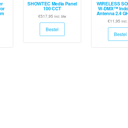
r
SHOWTEC Media Panel
WIRELESS SO
for
100 CCT
W-DMX™ Indoo
 m
Antenna 2.4 GH
€
517,95
incl. btw
€
11,95
incl.
Bestel
Bestel