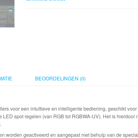
6-
colour
LED
controller
aantal
ATIE
BEOORDELINGEN (0)
rs voor een intuïtieve en intelligente bediening, geschikt voor
ere LED spot regelen (van RGB tot RGBWA-UV). Het is hierdoor 
.
n worden geactiveerd en aangepast met behulp van de special