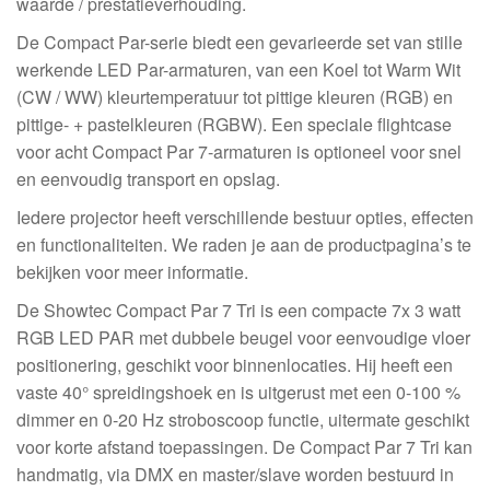
waarde / prestatieverhouding.
De Compact Par-serie biedt een gevarieerde set van stille
werkende LED Par-armaturen, van een Koel tot Warm Wit
(CW / WW) kleurtemperatuur tot pittige kleuren (RGB) en
pittige- + pastelkleuren (RGBW). Een speciale flightcase
voor acht Compact Par 7-armaturen is optioneel voor snel
en eenvoudig transport en opslag.
Iedere projector heeft verschillende bestuur opties, effecten
en functionaliteiten. We raden je aan de productpagina’s te
bekijken voor meer informatie.
De Showtec Compact Par 7 Tri is een compacte 7x 3 watt
RGB LED PAR met dubbele beugel voor eenvoudige vloer
positionering, geschikt voor binnenlocaties. Hij heeft een
vaste 40° spreidingshoek en is uitgerust met een 0-100 %
dimmer en 0-20 Hz stroboscoop functie, uitermate geschikt
voor korte afstand toepassingen. De Compact Par 7 Tri kan
handmatig, via DMX en master/slave worden bestuurd in