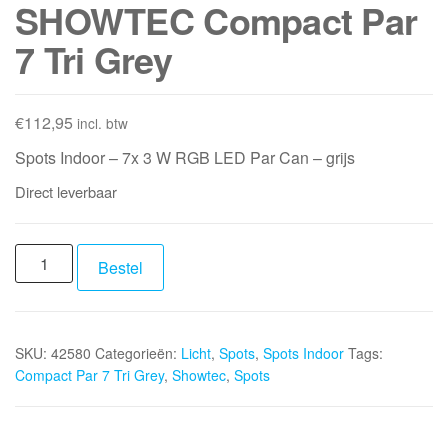
SHOWTEC Compact Par
7 Tri Grey
€
112,95
incl. btw
Spots Indoor – 7x 3 W RGB LED Par Can – grijs
Direct leverbaar
SHOWTEC
Bestel
Compact
Par
7
SKU:
42580
Categorieën:
Licht
,
Spots
,
Spots Indoor
Tags:
Tri
Compact Par 7 Tri Grey
,
Showtec
,
Spots
Grey
aantal