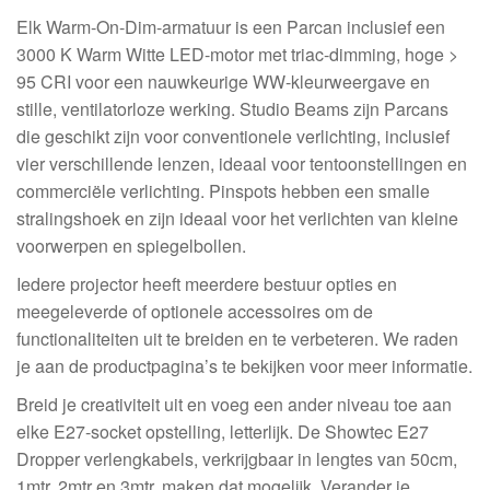
Elk Warm-On-Dim-armatuur is een Parcan inclusief een
3000 K Warm Witte LED-motor met triac-dimming, hoge >
95 CRI voor een nauwkeurige WW-kleurweergave en
stille, ventilatorloze werking. Studio Beams zijn Parcans
die geschikt zijn voor conventionele verlichting, inclusief
vier verschillende lenzen, ideaal voor tentoonstellingen en
commerciële verlichting. Pinspots hebben een smalle
stralingshoek en zijn ideaal voor het verlichten van kleine
voorwerpen en spiegelbollen.
Iedere projector heeft meerdere bestuur opties en
meegeleverde of optionele accessoires om de
functionaliteiten uit te breiden en te verbeteren. We raden
je aan de productpagina’s te bekijken voor meer informatie.
Breid je creativiteit uit en voeg een ander niveau toe aan
elke E27-socket opstelling, letterlijk. De Showtec E27
Dropper verlengkabels, verkrijgbaar in lengtes van 50cm,
1mtr, 2mtr en 3mtr, maken dat mogelijk. Verander je