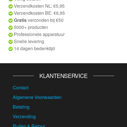
Verzendkosten NL: €5,95
Verzendkosten BE: €6,95
Gratis
verzonden bij €50
5000+ producten
Professionele apparatuur
Snelle levering
14 dagen bedenktijd
KLANTENSERVICE
Contact
Algemene Voorwaarden
Betaling
Verzending
Ruilen & Retour