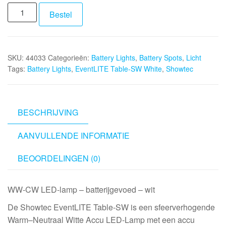
SHOWTEC
Bestel
EventLITE
Table-
SW
SKU:
44033
Categorieën:
Battery Lights
,
Battery Spots
,
Licht
White
Tags:
Battery Lights
,
EventLITE Table-SW White
,
Showtec
aantal
BESCHRIJVING
AANVULLENDE INFORMATIE
BEOORDELINGEN (0)
WW-CW LED-lamp – batterijgevoed – wit
De Showtec EventLITE Table-SW is een sfeerverhogende
Warm–Neutraal Witte Accu LED-Lamp met een accu