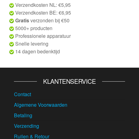
Verzendkosten NL: €5,95
Verzendkosten BE: €6,95
Gratis
verzonden bij €50
5000+ producten
Professionele apparatuur
Snelle levering
14 dagen bedenktijd
KLANTENSERVICE
Contact
Algemene Voorwaarden
Betaling
Verzending
Ruilen & Retour