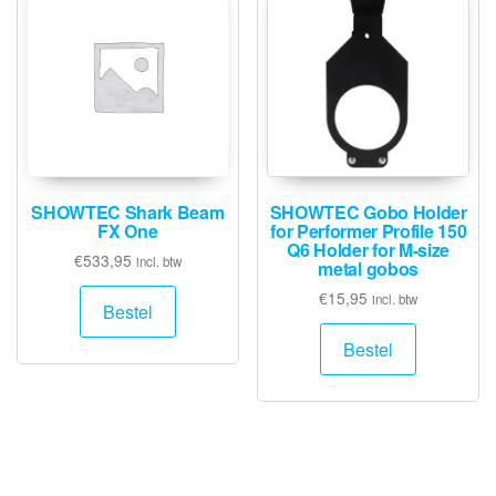
SHOWTEC Shark Beam
SHOWTEC Gobo Holder
FX One
for Performer Profile 150
Q6 Holder for M-size
€
533,95
incl. btw
metal gobos
€
15,95
incl. btw
Bestel
Bestel