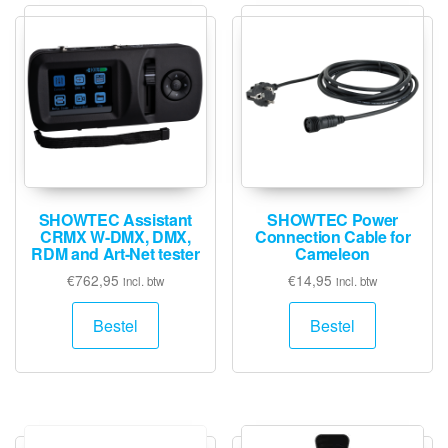
SHOWTEC Assistant
SHOWTEC Power
CRMX W-DMX, DMX,
Connection Cable for
RDM and Art-Net tester
Cameleon
€
762,95
€
14,95
incl. btw
incl. btw
Bestel
Bestel