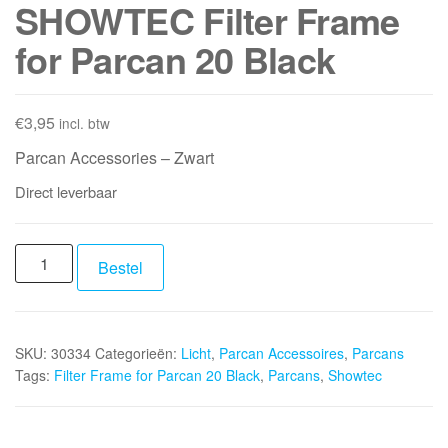
SHOWTEC Filter Frame
for Parcan 20 Black
€
3,95
incl. btw
Parcan Accessories – Zwart
Direct leverbaar
SHOWTEC
Bestel
Filter
Frame
for
SKU:
30334
Categorieën:
Licht
,
Parcan Accessoires
,
Parcans
Parcan
Tags:
Filter Frame for Parcan 20 Black
,
Parcans
,
Showtec
20
Black
aantal