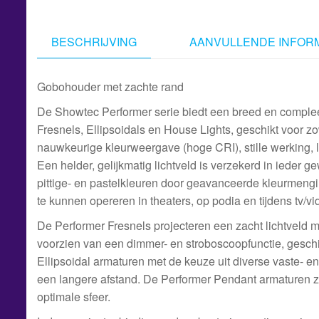
BESCHRIJVING
AANVULLENDE INFORM
Gobohouder met zachte rand
De Showtec Performer serie biedt een breed en compleet
Fresnels, Ellipsoidals en House Lights, geschikt voor z
nauwkeurige kleurweergave (hoge CRI), stille werking, l
Een helder, gelijkmatig lichtveld is verzekerd in ieder 
pittige- en pastelkleuren door geavanceerde kleurmeng
te kunnen opereren in theaters, op podia en tijdens tv/
De Performer Fresnels projecteren een zacht lichtveld 
voorzien van een dimmer- en stroboscoopfunctie, geschik
Ellipsoidal armaturen met de keuze uit diverse vaste- 
een langere afstand. De Performer Pendant armaturen zi
optimale sfeer.