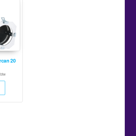
can 20
 btw