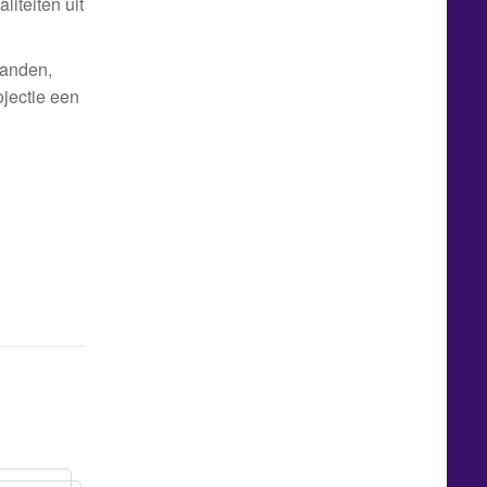
iteiten uit
randen,
ojectie een