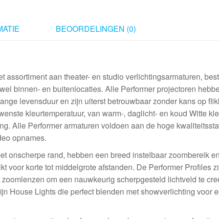
ATIE
BEOORDELINGEN (0)
 assortiment aan theater- en studio verlichtingsarmaturen, bes
owel binnen- en buitenlocaties. Alle Performer projectoren hebb
ange levensduur en zijn uiterst betrouwbaar zonder kans op flik
gewenste kleurtemperatuur, van warm-, daglicht- en koud Witte kle
ing. Alle Performer armaturen voldoen aan de hoge kwaliteitss
video opnames.
met onscherpe rand, hebben een breed instelbaar zoombereik en
t voor korte tot middelgrote afstanden. De Performer Profiles zi
en zoomlenzen om een nauwkeurig scherpgesteld lichtveld te cre
jn House Lights die perfect blenden met showverlichting voor 