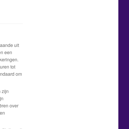
taande uit
en een
keringen.
uren tot
tandaard om
 zijn
jn
ëren over
een