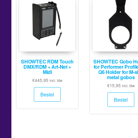
SHOWTEC RDM Touch
SHOWTEC Gobo Ho
DMX/RDM + Art-Net +
for Performer Profil
Midi
Q6 Holder for M-s
metal gobos
€
445,95
incl. btw
€
15,95
incl. btw
Bestel
Bestel