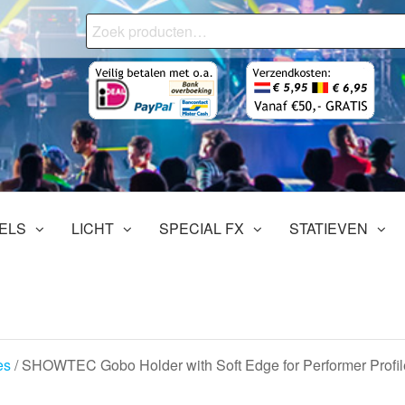
Zoeken
naar:
onjourMediaStore.nl
ofessionals
tertainment
ELS
LICHT
SPECIAL FX
STATIEVEN
es
/ SHOWTEC Gobo Holder with Soft Edge for Performer Profi