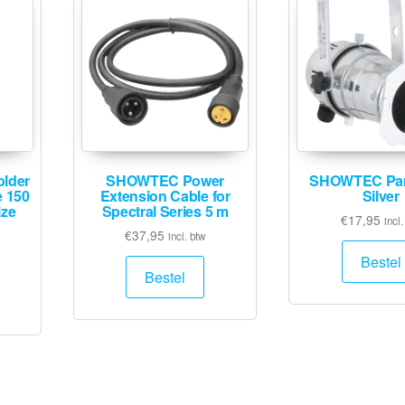
lder
SHOWTEC Power
SHOWTEC Par
e 150
Extension Cable for
Silver
ize
Spectral Series 5 m
€
17,95
incl.
€
37,95
incl. btw
Bestel
Bestel