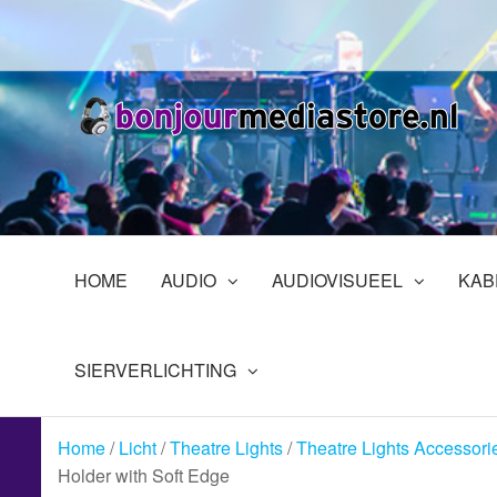
Ga
naar
de
inhoud
B
Pr
in
En
HOME
AUDIO
AUDIOVISUEEL
KAB
SIERVERLICHTING
Home
/
Licht
/
Theatre Lights
/
Theatre Lights Accessori
Holder with Soft Edge