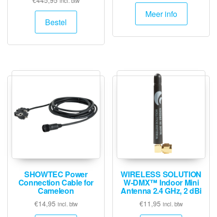
incl. btw
Meer info
Bestel
SHOWTEC Power
WIRELESS SOLUTION
Connection Cable for
W-DMX™ Indoor Mini
Cameleon
Antenna 2.4 GHz, 2 dBi
€
14,95
€
11,95
incl. btw
incl. btw