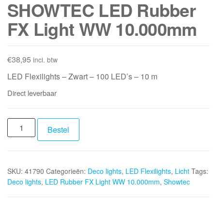
SHOWTEC LED Rubber
FX Light WW 10.000mm
€
38,95
incl. btw
LED Flexilights – Zwart – 100 LED’s – 10 m
Direct leverbaar
SHOWTEC
Bestel
LED
Rubber
FX
SKU:
41790
Categorieën:
Deco lights
,
LED Flexilights
,
Licht
Tags:
Light
Deco lights
,
LED Rubber FX Light WW 10.000mm
,
Showtec
WW
10.000mm
aantal