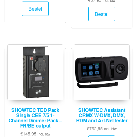
incl. btw
Bestel
Bestel
SHOWTEC TED Pack
SHOWTEC Assistant
Single CEE 7/5 1-
CRMX W-DMX, DMX,
Channel Dimmer Pack –
RDM and Art-Net tester
FR/BE output
€
762,95
incl. btw
€
145,95
incl. btw