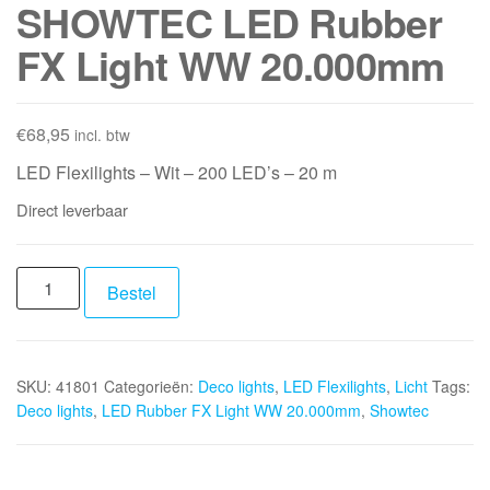
SHOWTEC LED Rubber
FX Light WW 20.000mm
€
68,95
incl. btw
LED Flexilights – Wit – 200 LED’s – 20 m
Direct leverbaar
SHOWTEC
Bestel
LED
Rubber
FX
SKU:
41801
Categorieën:
Deco lights
,
LED Flexilights
,
Licht
Tags:
Light
Deco lights
,
LED Rubber FX Light WW 20.000mm
,
Showtec
WW
20.000mm
aantal