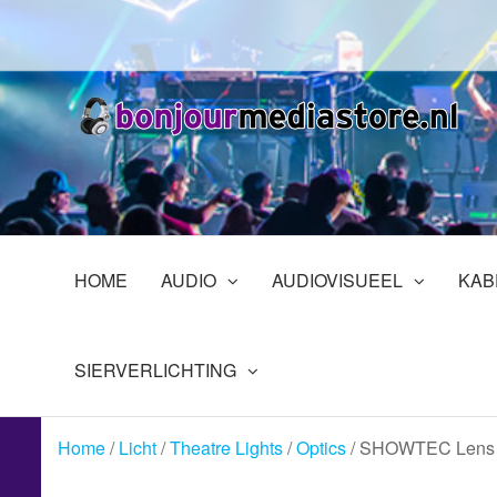
Ga
naar
de
inhoud
B
Pr
in
En
HOME
AUDIO
AUDIOVISUEEL
KAB
SIERVERLICHTING
Home
/
Licht
/
Theatre Lights
/
Optics
/ SHOWTEC Lens fo