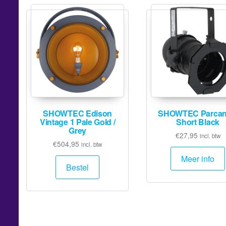
SHOWTEC Edison
SHOWTEC Parcan
Vintage 1 Pale Gold /
Short Black
Grey
€
27,95
incl. btw
€
504,95
incl. btw
Meer info
Bestel