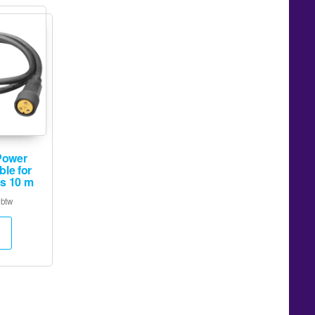
ower
le for
es 10 m
 btw