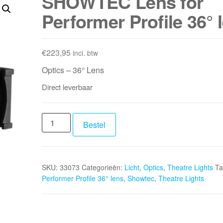
SHOWTEC Lens for
Performer Profile 36° 
€
223,95
incl. btw
Optics – 36° Lens
Direct leverbaar
SHOWTEC
Bestel
Lens
for
Performer
SKU:
33073
Categorieën:
Licht
,
Optics
,
Theatre Lights
Ta
Profile
Performer Profile 36° lens
,
Showtec
,
Theatre Lights
36°
lens
aantal