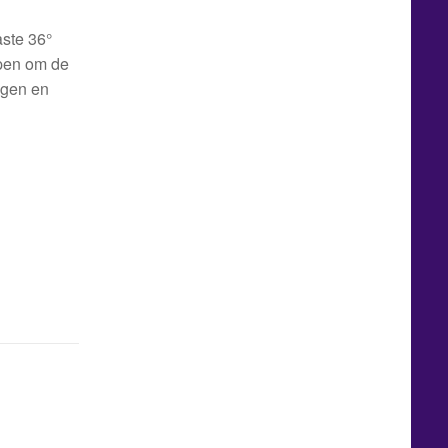
aste 36°
rpen om de
igen en