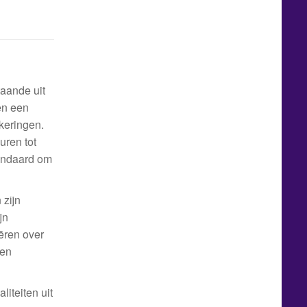
taande uit
en een
keringen.
uren tot
tandaard om
 zijn
jn
ëren over
een
iteiten uit