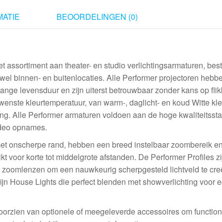
ATIE
BEOORDELINGEN (0)
 assortiment aan theater- en studio verlichtingsarmaturen, bes
owel binnen- en buitenlocaties. Alle Performer projectoren hebb
ange levensduur en zijn uiterst betrouwbaar zonder kans op flik
gewenste kleurtemperatuur, van warm-, daglicht- en koud Witte kle
ing. Alle Performer armaturen voldoen aan de hoge kwaliteitss
video opnames.
met onscherpe rand, hebben een breed instelbaar zoombereik en
t voor korte tot middelgrote afstanden. De Performer Profiles zi
en zoomlenzen om een nauwkeurig scherpgesteld lichtveld te cre
jn House Lights die perfect blenden met showverlichting voor 
voorzien van optionele of meegeleverde accessoires om functional