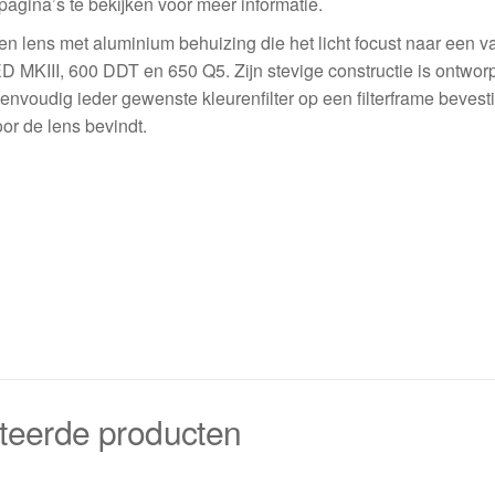
pagina’s te bekijken voor meer informatie.
n lens met aluminium behuizing die het licht focust naar een v
ED MKIII, 600 DDT en 650 Q5. Zijn stevige constructie is ontwo
envoudig ieder gewenste kleurenfilter op een filterframe bevest
or de lens bevindt.
teerde producten