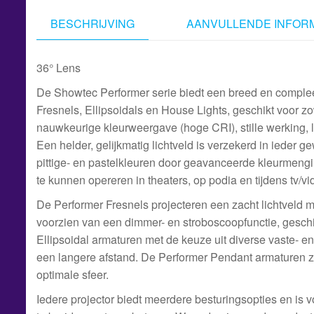
BESCHRIJVING
AANVULLENDE INFORM
36° Lens
De Showtec Performer serie biedt een breed en compleet
Fresnels, Ellipsoidals en House Lights, geschikt voor z
nauwkeurige kleurweergave (hoge CRI), stille werking, l
Een helder, gelijkmatig lichtveld is verzekerd in ieder 
pittige- en pastelkleuren door geavanceerde kleurmeng
te kunnen opereren in theaters, op podia en tijdens tv/
De Performer Fresnels projecteren een zacht lichtveld 
voorzien van een dimmer- en stroboscoopfunctie, geschik
Ellipsoidal armaturen met de keuze uit diverse vaste- 
een langere afstand. De Performer Pendant armaturen zi
optimale sfeer.
Iedere projector biedt meerdere besturingsopties en is 