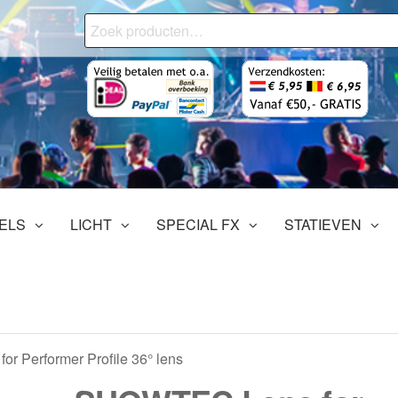
Zoeken
naar:
onjourMediaStore.nl
ofessionals
tertainment
ELS
LICHT
SPECIAL FX
STATIEVEN
r Performer Profile 36° lens