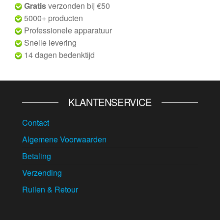
Gratis
verzonden bij €50
5000+ producten
Professionele apparatuur
Snelle levering
14 dagen bedenktijd
KLANTENSERVICE
Contact
Algemene Voorwaarden
Betaling
Verzending
Ruilen & Retour