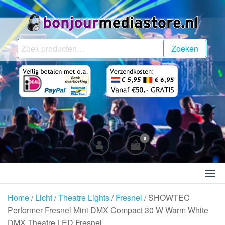
Ga
naar
de
BonjourMediaStore.nl
Professionals in
inhoud
Zoeken
Zoeken
Entertainment
naar:
0
Home
/
Licht
/
Theatre Lights
/
Fresnel
/ SHOWTEC
Performer Fresnel Mini DMX Compact 30 W Warm White
DMX Theatre LED Fresnel