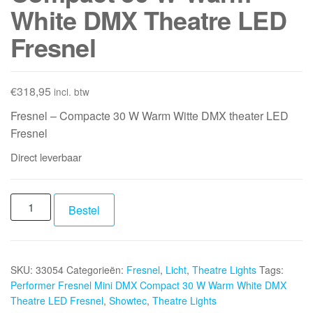
White DMX Theatre LED
Fresnel
€
318,95
incl. btw
Fresnel – Compacte 30 W Warm Witte DMX theater LED
Fresnel
Direct leverbaar
SHOWTEC
Bestel
Performer
Fresnel
Mini
SKU:
33054
Categorieën:
Fresnel
,
Licht
,
Theatre Lights
Tags:
DMX
Performer Fresnel Mini DMX Compact 30 W Warm White DMX
Compact
Theatre LED Fresnel
,
Showtec
,
Theatre Lights
30