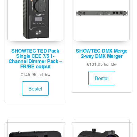
SHOWTEC TED Pack
SHOWTEC DMX Merge
Single CEE 7/5 1-
2-way DMX Merger
Channel Dimmer Pack –
€
131,95
incl. btw
FR/BE output
€
145,95
incl. btw
Bestel
Bestel