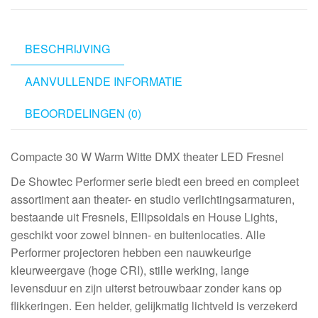
W
Warm
White
BESCHRIJVING
DMX
AANVULLENDE INFORMATIE
Theatre
LED
BEOORDELINGEN (0)
Fresnel
aantal
Compacte 30 W Warm Witte DMX theater LED Fresnel
De Showtec Performer serie biedt een breed en compleet
assortiment aan theater- en studio verlichtingsarmaturen,
bestaande uit Fresnels, Ellipsoidals en House Lights,
geschikt voor zowel binnen- en buitenlocaties. Alle
Performer projectoren hebben een nauwkeurige
kleurweergave (hoge CRI), stille werking, lange
levensduur en zijn uiterst betrouwbaar zonder kans op
flikkeringen. Een helder, gelijkmatig lichtveld is verzekerd