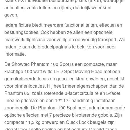
Matrix FX individueel bestuurbare pixels (5 x 5), waarop je
animaties, zoals letters en cijfers, duidelijk weer kunt
geven.
Iedere fixture biedt meerdere functionaliteiten, effecten en
besturingsopties. Ook hebben ze allen een optionele
maatwerk flightcase voor veilig en eenvoudig transport. We
raden je aan de productpagina’s te bekijken voor meer
informatie.
De Showtec Phantom 100 Spot is een compacte, maar
krachtige 100 watt witte LED Spot Moving Head met een
gemotoriseerde focus en gobo- en kleurenwielen, geschikt
voor binnenlocaties. Hij heeft meer eigenschappen dan de
Phantom 65, zoals roterende 3-facet circulaire en 5-facet
lineaire prisma’s en een 12°-17° handmatig instelbaar
zoombereik. De Phantom 100 Spot heeft adembenemende
optische effecten met 7 precieze bi-roterende gobo’s. Zijn
compacte 11,3 kg ontwerp en Quick Lock beugels zijn
ideaal voor snelle rigging op het podium. De mid-range