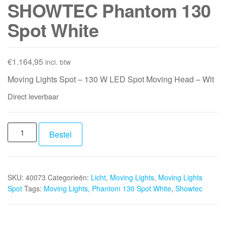
SHOWTEC Phantom 130
Spot White
€
1.164,95
incl. btw
Moving Lights Spot – 130 W LED Spot Moving Head – Wit
Direct leverbaar
SHOWTEC
Bestel
Phantom
130
Spot
SKU:
40073
Categorieën:
Licht
,
Moving Lights
,
Moving Lights
White
Spot
Tags:
Moving Lights
,
Phantom 130 Spot White
,
Showtec
aantal