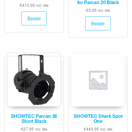
for Parcan 20 Black
€
410,95
incl. btw
€
3,95
incl. btw
Bestel
Bestel
SHOWTEC Parcan 36
SHOWTEC Shark Spot
Short Black
One
€
27,95
€
449,95
incl. btw
incl. btw