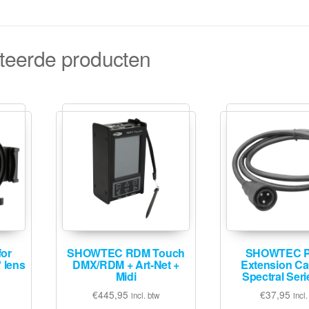
teerde producten
or
SHOWTEC RDM Touch
SHOWTEC P
° lens
DMX/RDM + Art-Net +
Extension Cab
Midi
Spectral Seri
€
445,95
€
37,95
incl. btw
incl.