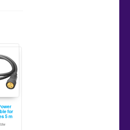
ower
le for
es 5 m
 btw