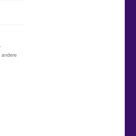
r
e andere