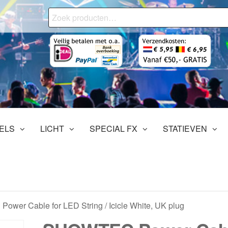
Zoeken
naar:
onjourMediaStore.nl
ofessionals
tertainment
ELS
LICHT
SPECIAL FX
STATIEVEN
wer Cable for LED String / Icicle White, UK plug