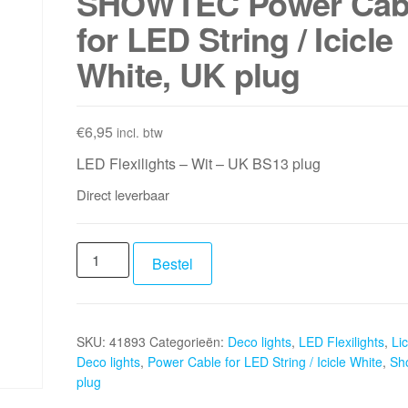
SHOWTEC Power Cab
for LED String / Icicle
White, UK plug
€
6,95
incl. btw
LED Flexilights – Wit – UK BS13 plug
Direct leverbaar
SHOWTEC
Bestel
Power
Cable
for
SKU:
41893
Categorieën:
Deco lights
,
LED Flexilights
,
Lic
LED
Deco lights
,
Power Cable for LED String / Icicle White
,
Sh
String
plug
/