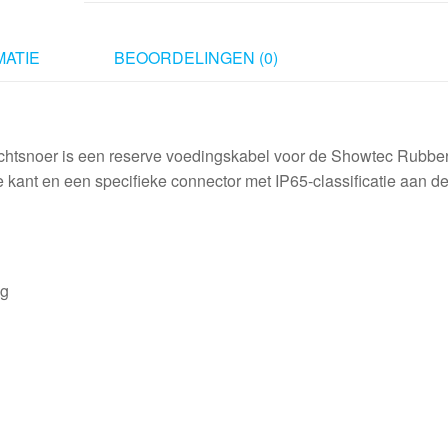
Icicle
White,
UK
ATIE
BEOORDELINGEN (0)
plug
aantal
htsnoer is een reserve voedingskabel voor de Showtec Rubbe
 kant en een specifieke connector met IP65-classificatie aan d
ng