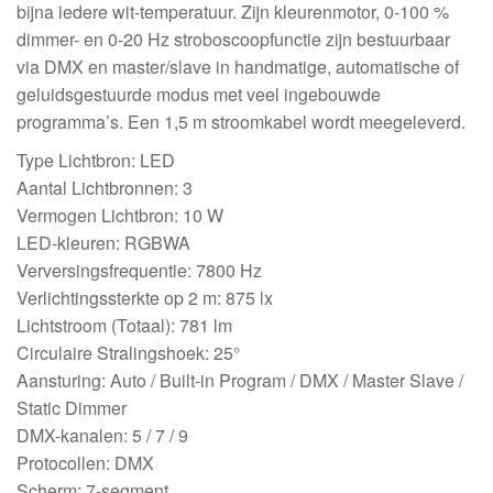
bijna iedere wit-temperatuur. Zijn kleurenmotor, 0-100 %
dimmer- en 0-20 Hz stroboscoopfunctie zijn bestuurbaar
via DMX en master/slave in handmatige, automatische of
geluidsgestuurde modus met veel ingebouwde
programma’s. Een 1,5 m stroomkabel wordt meegeleverd.
Type Lichtbron: LED
Aantal Lichtbronnen: 3
Vermogen Lichtbron: 10 W
LED-kleuren: RGBWA
Verversingsfrequentie: 7800 Hz
Verlichtingssterkte op 2 m: 875 lx
Lichtstroom (Totaal): 781 lm
Circulaire Stralingshoek: 25°
Aansturing: Auto / Built-in Program / DMX / Master Slave /
Static Dimmer
DMX-kanalen: 5 / 7 / 9
Protocollen: DMX
Scherm: 7-segment