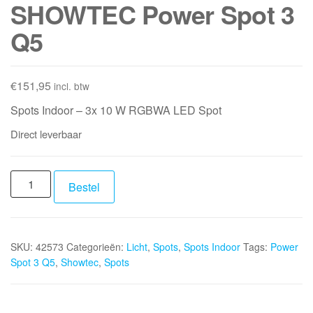
SHOWTEC Power Spot 3
Q5
€
151,95
incl. btw
Spots Indoor – 3x 10 W RGBWA LED Spot
Direct leverbaar
SHOWTEC
Bestel
Power
Spot
3
SKU:
42573
Categorieën:
Licht
,
Spots
,
Spots Indoor
Tags:
Power
Q5
Spot 3 Q5
,
Showtec
,
Spots
aantal