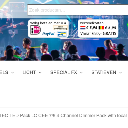
Zoeken
naar:
onjourMediaStore.nl
ofessionals
tertainment
ELS
LICHT
SPECIAL FX
STATIEVEN
C TED Pack LC CEE 7/5 4-Channel Dimmer Pack with local c