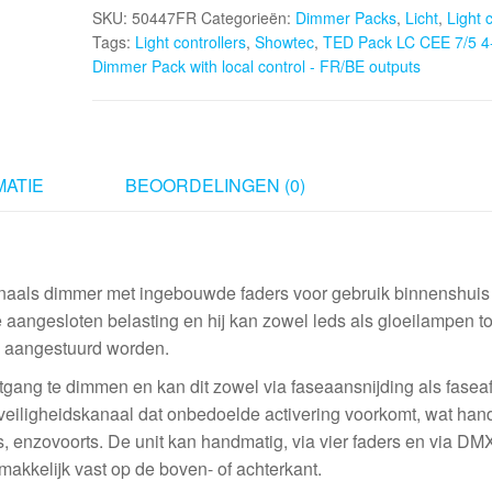
SKU:
50447FR
Categorieën:
Dimmer Packs
,
Licht
,
Light 
CEE
Tags:
Light controllers
,
Showtec
,
TED Pack LC CEE 7/5 4
7/5
Dimmer Pack with local control - FR/BE outputs
4-
Channel
Dimmer
Pack
with
ATIE
BEOORDELINGEN (0)
local
control
-
als dimmer met ingebouwde faders voor gebruik binnenshuis 
FR/BE
 aangesloten belasting en hij kan zowel leds als gloeilampen to
outputs
l aangestuurd worden.
aantal
ng te dimmen en kan dit zowel via faseaansnijding als faseaf
veiligheidskanaal dat onbedoelde activering voorkomt, wat hand
ps, enzovoorts. De unit kan handmatig, via vier faders en via D
akkelijk vast op de boven- of achterkant.