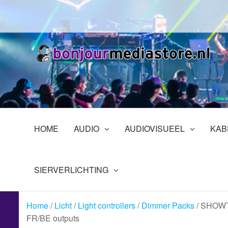
Ga
naar
de
inhoud
B
Pr
in
En
HOME
AUDIO
AUDIOVISUEEL
KAB
SIERVERLICHTING
Home
/
Licht
/
Light controllers
/
Dimmer Packs
/ SHOWTE
FR/BE outputs