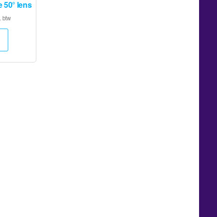
e 50° lens
. btw