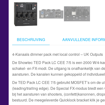
BESCHRIJVING
AANVULLENDE INFORM
4-Kanaals dimmer pack met local control – UK Outputs
De Showtec TED Pack LC CEE 7/5 is een 2000 W/4-kana
schakel- en FX-modi. De uitgang is onafhankelijk van de
aansturen. De kanalen kunnen gekoppeld of individuee
De TED Pack LC CEE 7/5 gebruikt MOSFET’s om de uitga
(leading/trailing edge). De Special FX-modus biedt een 
bij het aansturen van shooters, (confetti)kanonnen, dro
bestuurd. De meegeleverde Quicklock bracket klik je gem