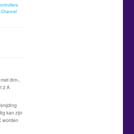
controllers
-Channel
met dim-,
t 2 A
snijding
ig kan zijn
MX worden