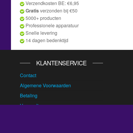
Verzendkosten BE: €6,95
Gratis
verzonden bij €50
5000+ producten
Professionele apparatuur
Snelle levering
14 dagen bedenktijd
KLANTENSERVICE
Contact
Algemene Voorwaarden
Betaling
Verzending
Ruilen & Retour