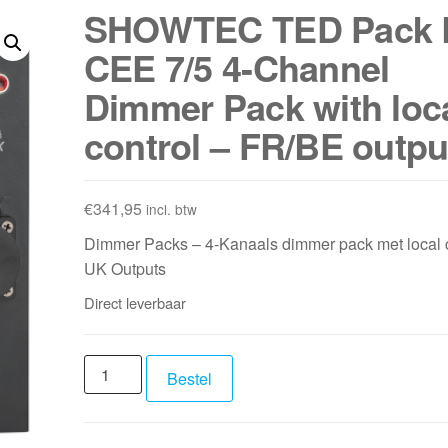
SHOWTEC TED Pack 
CEE 7/5 4-Channel
Dimmer Pack with loc
control – FR/BE outpu
€
341,95
incl. btw
Dimmer Packs – 4-Kanaals dimmer pack met local c
UK Outputs
Direct leverbaar
SHOWTEC
Bestel
TED
Pack
LC