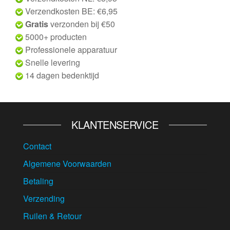
Verzendkosten BE: €6,95
Gratis
verzonden bij €50
5000+ producten
Professionele apparatuur
Snelle levering
14 dagen bedenktijd
KLANTENSERVICE
Contact
Algemene Voorwaarden
Betaling
Verzending
Ruilen & Retour