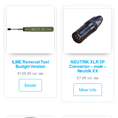
ILME Removal Tool
NEUTRIK XLR 5P
Budget Version
Connector – male –
Neutrik XX
€
125,95
incl. btw
€
7,95
incl. btw
Bestel
Meer info