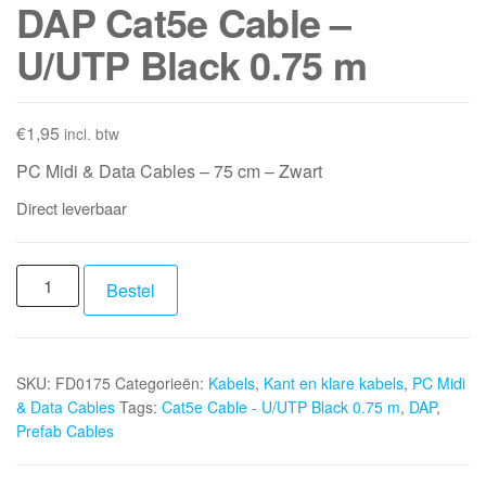
DAP Cat5e Cable –
U/UTP Black 0.75 m
€
1,95
incl. btw
PC Midi & Data Cables – 75 cm – Zwart
Direct leverbaar
DAP
Bestel
Cat5e
Cable
-
SKU:
FD0175
Categorieën:
Kabels
,
Kant en klare kabels
,
PC Midi
U/UTP
& Data Cables
Tags:
Cat5e Cable - U/UTP Black 0.75 m
,
DAP
,
Black
Prefab Cables
0.75
m