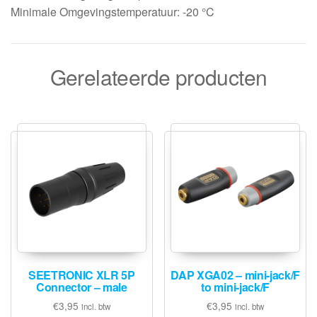
Minimale Omgevingstemperatuur: -20 °C
Gerelateerde producten
SEETRONIC XLR 5P
DAP XGA02 – mini-jack/F
Connector – male
to mini-jack/F
€
3,95
€
3,95
incl. btw
incl. btw