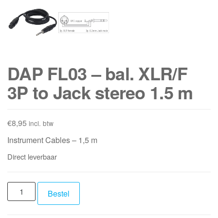
DAP FL03 – bal. XLR/F
3P to Jack stereo 1.5 m
€
8,95
incl. btw
Instrument Cables – 1,5 m
Direct leverbaar
DAP
Bestel
FL03
-