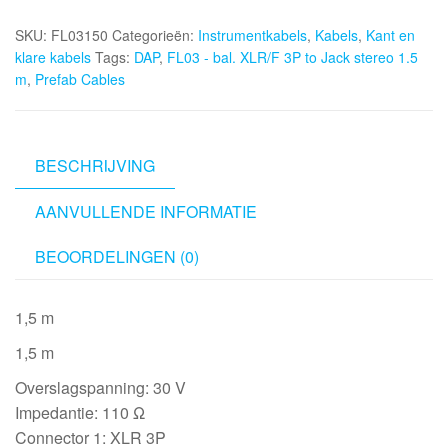
bal.
SKU:
FL03150
Categorieën:
Instrumentkabels
,
Kabels
,
Kant en
XLR/F
klare kabels
Tags:
DAP
,
FL03 - bal. XLR/F 3P to Jack stereo 1.5
3P
m
,
Prefab Cables
to
Jack
stereo
1.5
BESCHRIJVING
m
AANVULLENDE INFORMATIE
aantal
BEOORDELINGEN (0)
1,5 m
1,5 m
Overslagspanning: 30 V
Impedantie: 110 Ω
Connector 1: XLR 3P