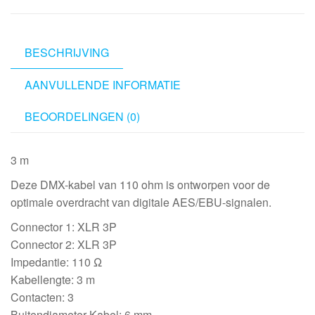
to
XLR/F
3P
BESCHRIJVING
3
AANVULLENDE INFORMATIE
m
aantal
BEOORDELINGEN (0)
3 m
Deze DMX-kabel van 110 ohm is ontworpen voor de
optimale overdracht van digitale AES/EBU-signalen.
Connector 1: XLR 3P
Connector 2: XLR 3P
Impedantie: 110 Ω
Kabellengte: 3 m
Contacten: 3
Buitendiameter Kabel: 6 mm