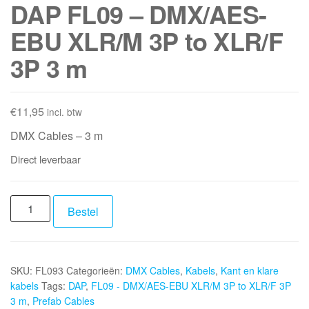
DAP FL09 – DMX/AES-
EBU XLR/M 3P to XLR/F
3P 3 m
€
11,95
incl. btw
DMX Cables – 3 m
Direct leverbaar
DAP
Bestel
FL09
-
DMX/AES-
SKU:
FL093
Categorieën:
DMX Cables
,
Kabels
,
Kant en klare
EBU
kabels
Tags:
DAP
,
FL09 - DMX/AES-EBU XLR/M 3P to XLR/F 3P
XLR/M
3 m
,
Prefab Cables
3P