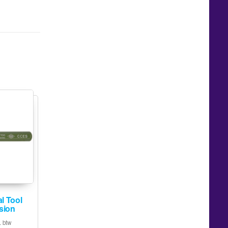
l Tool
sion
. btw