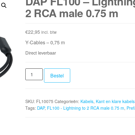
DAP FL100 – Lightnin
2 RCA male 0.75 m
€
22,95
incl. btw
Y-Cables – 0,75 m
Direct leverbaar
DAP
Bestel
FL100
-
Lightning
SKU:
FL10075
Categorieën:
Kabels
,
Kant en klare kabels
to
Tags:
DAP
,
FL100 - Lightning to 2 RCA male 0.75 m
,
Pref
2
RCA
male
0.75