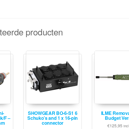
teerde producten
i-
SHOWGEAR BO-6-S1 6
ILME Remova
ck/F –
Schuko’s and 1 x 16-pin
Budget Ver
Ohm
connector
€
125,95
incl