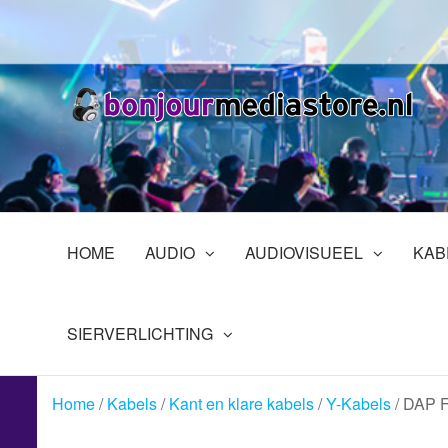
Ga
naar
de
inhoud
B
Pr
in
En
HOME
AUDIO
AUDIOVISUEEL
KAB
SIERVERLICHTING
Home
/
Kabels
/
Kant en klare kabels
/
Y-Kabels
/ DAP F