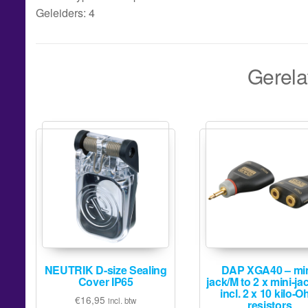
Geleiders: 4
Gerela
NEUTRIK D-size Sealing
DAP XGA40 – min
Cover IP65
jack/M to 2 x mini-ja
incl. 2 x 10 kilo-
€
16,95
incl. btw
resistors