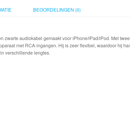
m
ATIE
BEOORDELINGEN (0)
aantal
n zwarte audiokabel gemaakt voor iPhone/iPad/iPod. Met twee
pparaat met RCA-ingangen. Hij is zeer flexibel, waardoor hij ha
in verschillende lengtes.