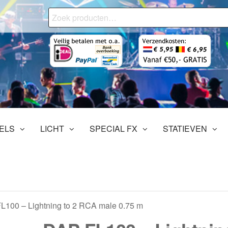
Zoeken
naar:
onjourMediaStore.nl
ofessionals
tertainment
ELS
LICHT
SPECIAL FX
STATIEVEN
L100 – Lightning to 2 RCA male 0.75 m