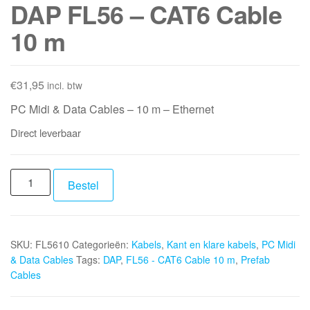
DAP FL56 – CAT6 Cable
10 m
€
31,95
incl. btw
PC Midi & Data Cables – 10 m – Ethernet
Direct leverbaar
DAP
Bestel
FL56
-
CAT6
SKU:
FL5610
Categorieën:
Kabels
,
Kant en klare kabels
,
PC Midi
Cable
& Data Cables
Tags:
DAP
,
FL56 - CAT6 Cable 10 m
,
Prefab
10
Cables
m
aantal