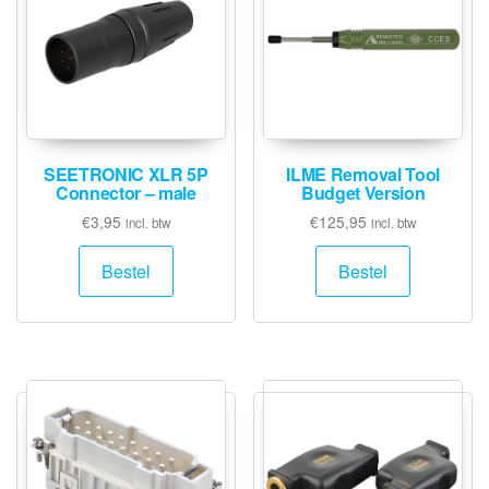
SEETRONIC XLR 5P
ILME Removal Tool
Connector – male
Budget Version
€
3,95
€
125,95
incl. btw
incl. btw
Bestel
Bestel