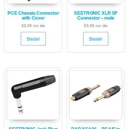
PCE Chassis Connector
SEETRONIC XLR 5P
with Cover
Connector – male
€
2,95
€
3,95
incl. btw
incl. btw
Bestel
Bestel
SEETRONIC Jack Plug
DAP XGA06 – RCA/F to