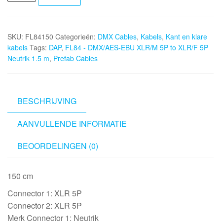
FL84
-
DMX/AES-
SKU:
FL84150
Categorieën:
DMX Cables
,
Kabels
,
Kant en klare
EBU
kabels
Tags:
DAP
,
FL84 - DMX/AES-EBU XLR/M 5P to XLR/F 5P
XLR/M
Neutrik 1.5 m
,
Prefab Cables
5P
to
XLR/F
5P
BESCHRIJVING
Neutrik
AANVULLENDE INFORMATIE
1.5
m
BEOORDELINGEN (0)
aantal
150 cm
Connector 1: XLR 5P
Connector 2: XLR 5P
Merk Connector 1: Neutrik