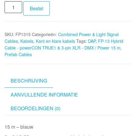
DAP
Bestel
FP-
13
Hybrid
SKU:
FP1315
Categorieën:
Combined Power & Light Signal
Cable
Cables
,
Kabels
,
Kant en klare kabels
Tags:
DAP
,
FP-13 Hybrid
-
Cable - powerCON TRUE1 & 3-pin XLR - DMX / Power 15 m
,
powerCON
Prefab Cables
TRUE1
&
3-
pin
BESCHRIJVING
XLR
AANVULLENDE INFORMATIE
-
DMX
BEOORDELINGEN (0)
/
Power
15
15 m – blauw
m