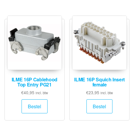
ILME 16P Cablehood
ILME 16P Squich Insert
Top Entry PG21
female
€
40,95
€
23,95
incl. btw
incl. btw
Bestel
Bestel