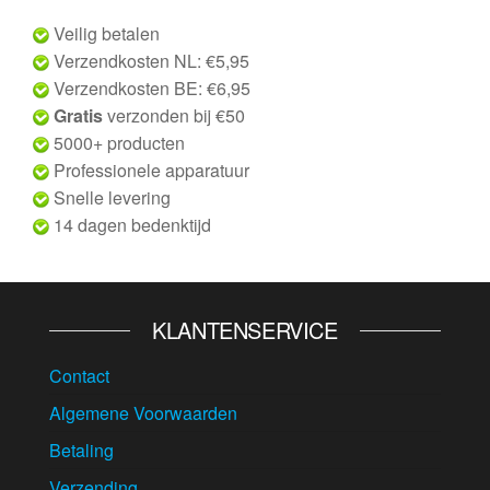
Veilig betalen
Verzendkosten NL: €5,95
Verzendkosten BE: €6,95
Gratis
verzonden bij €50
5000+ producten
Professionele apparatuur
Snelle levering
14 dagen bedenktijd
KLANTENSERVICE
Contact
Algemene Voorwaarden
Betaling
Verzending