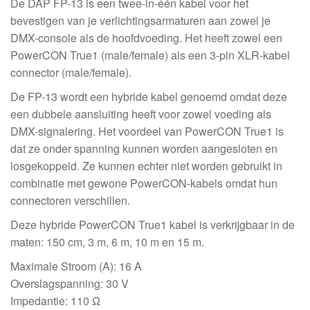
De DAP FP-13 is een twee-in-één kabel voor het
aantal
bevestigen van je verlichtingsarmaturen aan zowel je
DMX-console als de hoofdvoeding. Het heeft zowel een
PowerCON True1 (male/female) als een 3-pin XLR-kabel
connector (male/female).
De FP-13 wordt een hybride kabel genoemd omdat deze
een dubbele aansluiting heeft voor zowel voeding als
DMX-signalering. Het voordeel van PowerCON True1 is
dat ze onder spanning kunnen worden aangesloten en
losgekoppeld. Ze kunnen echter niet worden gebruikt in
combinatie met gewone PowerCON-kabels omdat hun
connectoren verschillen.
Deze hybride PowerCON True1 kabel is verkrijgbaar in de
maten: 150 cm, 3 m, 6 m, 10 m en 15 m.
Maximale Stroom (A): 16 A
Overslagspanning: 30 V
Impedantie: 110 Ω