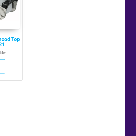
hood Top
21
 btw