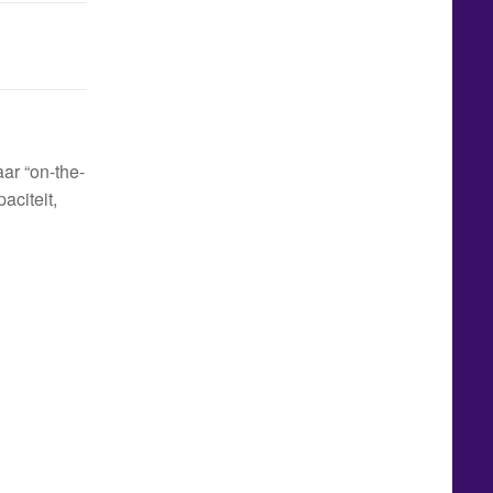
ar “on-the-
citeit,