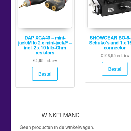
DAP XGA40 – mini-
SHOWGEAR BO-6-
jack/M to 2 x mini-jack/F –
Schuko’s and 1 x 1
incl. 2 x 10 kilo-Ohm
connector
resistors
€
106,95
incl. btw
€
4,95
incl. btw
Bestel
Bestel
WINKELMAND
Geen producten in de winkelwagen.