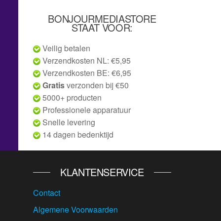
BONJOURMEDIASTORE
STAAT VOOR:
Veilig betalen
Verzendkosten NL: €5,95
Verzendkosten BE: €6,95
Gratis
verzonden bij €50
5000+ producten
Professionele apparatuur
Snelle levering
14 dagen bedenktijd
KLANTENSERVICE
Contact
Algemene Voorwaarden