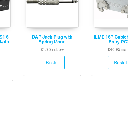
S1 6
DAP Jack Plug with
ILME 16P Cable
6-pin
Spring Mono
Entry PG
€
1,95
€
40,95
incl. btw
incl.
Bestel
Bestel