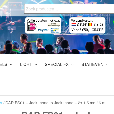
Zoeken
naar:
onjourMediaStore.nl
ofessionals
tertainment
ELS
LICHT
SPECIAL FX
STATIEVEN
ls
/ DAP FS01 – Jack mono to Jack mono – 2x 1.5 mm² 6 m