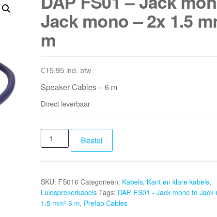
DAP FS01 – Jack mon
Jack mono – 2x 1.5 m
m
€
15,95
incl. btw
Speaker Cables – 6 m
Direct leverbaar
DAP
Bestel
FS01
-
Jack
SKU:
FS016
Categorieën:
Kabels
,
Kant en klare kabels
,
mono
Luidsprekerkabels
Tags:
DAP
,
FS01 - Jack mono to Jack 
to
1.5 mm² 6 m
,
Prefab Cables
Jack