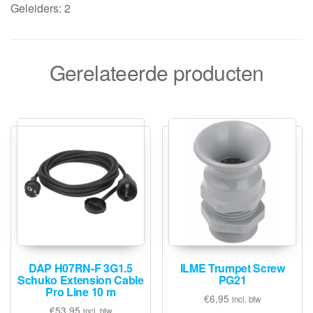
Geleiders: 2
Gerelateerde producten
DAP H07RN-F 3G1.5
ILME Trumpet Screw
Schuko Extension Cable
PG21
Pro Line 10 m
€
6,95
incl. btw
€
53,95
incl. btw