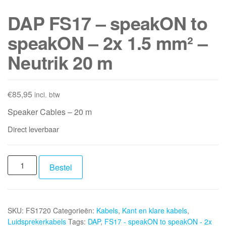
DAP FS17 – speakON to
speakON – 2x 1.5 mm² –
Neutrik 20 m
€
85,95
incl. btw
Speaker Cables – 20 m
Direct leverbaar
DAP
Bestel
FS17
-
speakON
SKU:
FS1720
Categorieën:
Kabels
,
Kant en klare kabels
,
to
Luidsprekerkabels
Tags:
DAP
,
FS17 - speakON to speakON - 2x
speakON