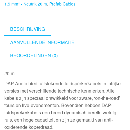
1.5 mm² - Neutrik 20 m
,
Prefab Cables
-
2x
1.5
mm²
BESCHRIJVING
-
AANVULLENDE INFORMATIE
Neutrik
20
BEOORDELINGEN (0)
m
aantal
20 m
DAP Audio biedt uitstekende luidsprekerkabels in talrijke
versies met verschillende technische kenmerken. Alle
kabels zijn speciaal ontwikkeld voor zware, ‘on-the-road’
tours en live-evenementen. Bovendien hebben DAP-
luidsprekerkabels een breed dynamisch bereik, weinig
ruis, een hoge capaciteit en zijn ze gemaakt van anti-
oxiderende koperdraad.