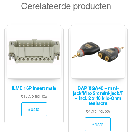
Gerelateerde producten
ILME 16P Insert male
DAP XGA40 – mini-
jack/M to 2 x mini-jack/F
€
17,95
incl. btw
– incl. 2 x 10 kilo-Ohm
resistors
Bestel
€
4,95
incl. btw
Bestel