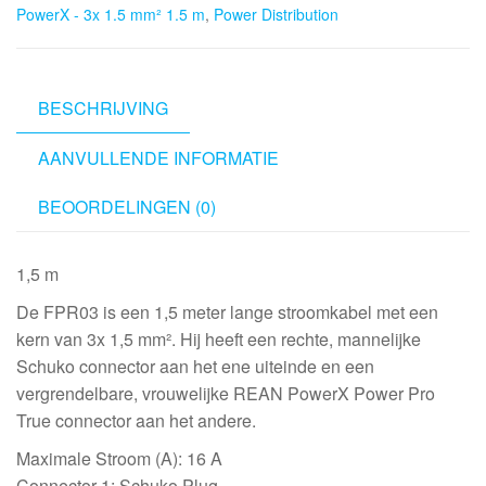
PowerX - 3x 1.5 mm² 1.5 m
,
Power Distribution
REAN
PowerX
-
3x
BESCHRIJVING
1.5
AANVULLENDE INFORMATIE
mm²
1.5
BEOORDELINGEN (0)
m
aantal
1,5 m
De FPR03 is een 1,5 meter lange stroomkabel met een
kern van 3x 1,5 mm². Hij heeft een rechte, mannelijke
Schuko connector aan het ene uiteinde en een
vergrendelbare, vrouwelijke REAN PowerX Power Pro
True connector aan het andere.
Maximale Stroom (A): 16 A
Connector 1: Schuko Plug