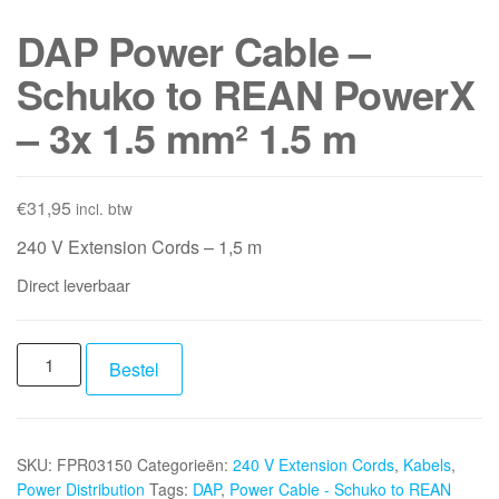
DAP Power Cable –
Schuko to REAN PowerX
– 3x 1.5 mm² 1.5 m
€
31,95
incl. btw
240 V Extension Cords – 1,5 m
Direct leverbaar
DAP
Bestel
Power
Cable
-
SKU:
FPR03150
Categorieën:
240 V Extension Cords
,
Kabels
,
Schuko
Power Distribution
Tags:
DAP
,
Power Cable - Schuko to REAN
to