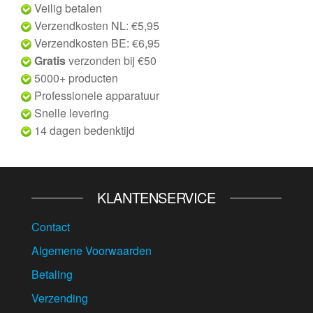
Veilig betalen
Verzendkosten NL: €5,95
Verzendkosten BE: €6,95
Gratis
verzonden bij €50
5000+ producten
Professionele apparatuur
Snelle levering
14 dagen bedenktijd
KLANTENSERVICE
Contact
Algemene Voorwaarden
Betaling
Verzending