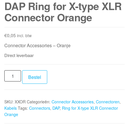
DAP Ring for X-type XLR
Connector Orange
€
0,05
incl. btw
Connector Accessories – Oranje
Direct leverbaar
DAP
Bestel
Ring
for
X-
SKU:
XXOR
Categorieën:
Connector Accessories
,
Connectoren
,
type
Kabels
Tags:
Connectors
,
DAP
,
Ring for X-type XLR Connector
XLR
Orange
Connector
Orange