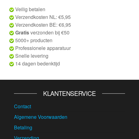
Veilig betalen
Verzendkosten NL: €5,95
Verzendkosten BE: €6,95
Gratis
verzonden bij €50
5000+ producten
Professionele apparatuur
Snelle levering
14 dagen bedenktijd
KLANTENSERVICE
Contact
Algemene Voorwaarden
Betaling
Verzending