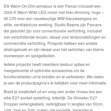
Elk Warm-On-Dim-armatuur is een Parcan inclusief een
3000 K Warm Witte LED-motor met triac-dimming, hoge >
95 CRI voor een nauwkeurige WW-kleurweergave en
stille, ventilatorloze werking. Studio Beams zijn Parcans
die geschikt zijn voor conventionele verlichting, inclusief
vier verschillende lenzen, ideaal voor tentoonstellingen en
commerciële verlichting. Pinspots hebben een smalle
stralingshoek en zijn ideaal voor het verlichten van kleine
voorwerpen en spiegelbollen.
Iedere projector heeft meerdere bestuur opties en
meegeleverde of optionele accessoires om de
functionaliteiten uit te breiden en te verbeteren. We raden
je aan de productpagina’s te bekijken voor meer informatie.
Breid je creativiteit uit en voeg een ander niveau toe aan
elke E27-socket opstelling, letterlijk. De Showtec E27
Dropper verlengkabels, verkrijgbaar in lengtes van 50cm,
1mtr, 2mtr en 3mtr, maken dat mogelijk. Verander je