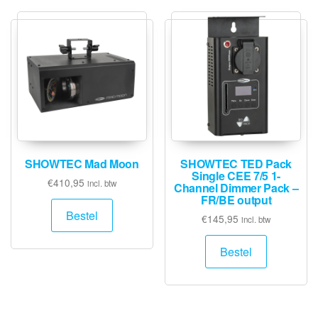
SHOWTEC Mad Moon
SHOWTEC TED Pack
Single CEE 7/5 1-
€
410,95
incl. btw
Channel Dimmer Pack –
FR/BE output
Bestel
€
145,95
incl. btw
Bestel