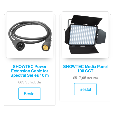
SHOWTEC Power
SHOWTEC Media Panel
Extension Cable for
100 CCT
Spectral Series 10 m
€
517,95
incl. btw
€
63,95
incl. btw
Bestel
Bestel