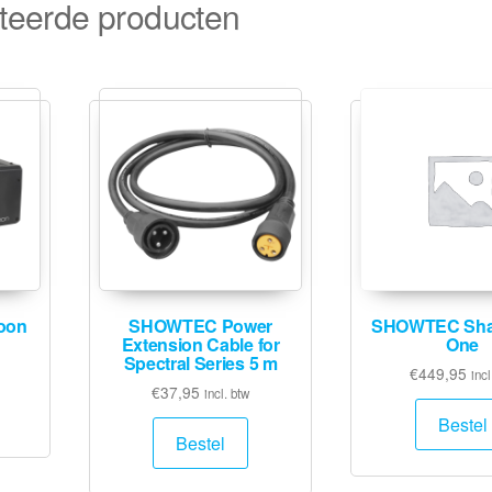
teerde producten
oon
SHOWTEC Power
SHOWTEC Sha
Extension Cable for
One
Spectral Series 5 m
€
449,95
incl
€
37,95
incl. btw
Bestel
Bestel