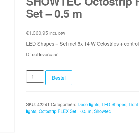
SHOWTEC Octostrip 
Set – 0.5 m
€
1.360,95
incl. btw
LED Shapes – Set met 8x 14 W Octostrips + control
Direct leverbaar
SHOWTEC
Bestel
Octostrip
FLEX
Set
SKU:
42241
Categorieën:
Deco lights
,
LED Shapes
,
Licht
-
lights
,
Octostrip FLEX Set - 0.5 m
,
Showtec
0.5
m
aantal