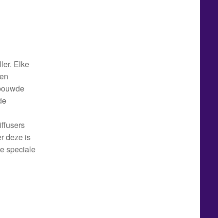
ler. Elke
een
ebouwde
de
iffusers
r deze is
e speciale