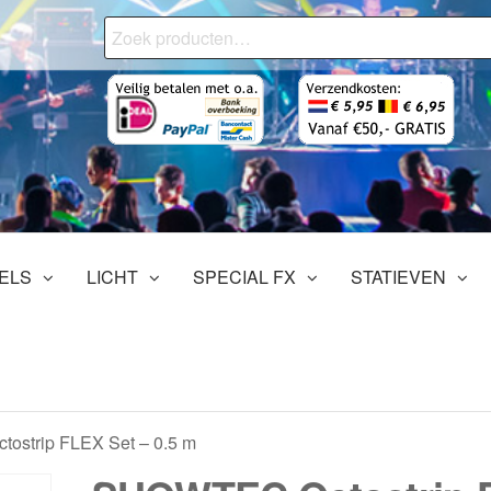
Zoeken
naar:
onjourMediaStore.nl
ofessionals
tertainment
ELS
LICHT
SPECIAL FX
STATIEVEN
ostrip FLEX Set – 0.5 m