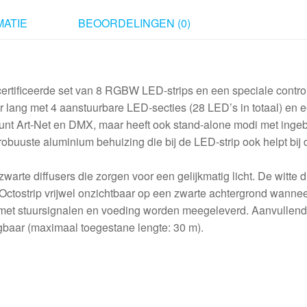
ATIE
BEOORDELINGEN (0)
rtificeerde set van 8 RGBW LED-strips en een speciale control
er lang met 4 aanstuurbare LED-secties (28 LED’s in totaal) en 
eunt Art-Net en DMX, maar heeft ook stand-alone modi met ing
robuuste aluminium behuizing die bij de LED-strip ook helpt bij 
arte diffusers die zorgen voor een gelijkmatig licht. De witte d
e Octostrip vrijwel onzichtbaar op een zwarte achtergrond wannee
 met stuursignalen en voeding worden meegeleverd. Aanvullend
ijgbaar (maximaal toegestane lengte: 30 m).