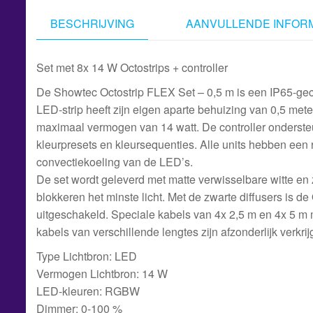
BESCHRIJVING
AANVULLENDE INFORM
Set met 8x 14 W Octostrips + controller
De Showtec Octostrip FLEX Set – 0,5 m is een IP65-gece
LED-strip heeft zijn eigen aparte behuizing van 0,5 met
maximaal vermogen van 14 watt. De controller onderst
kleurpresets en kleursequenties. Alle units hebben een 
convectiekoeling van de LED’s.
De set wordt geleverd met matte verwisselbare witte en zw
blokkeren het minste licht. Met de zwarte diffusers is d
uitgeschakeld. Speciale kabels van 4x 2,5 m en 4x 5 m
kabels van verschillende lengtes zijn afzonderlijk verkr
Type Lichtbron: LED
Vermogen Lichtbron: 14 W
LED-kleuren: RGBW
Dimmer: 0-100 %