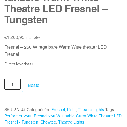
Theatre LED Fresnel –
Tungsten
€
1.200,95
incl. btw
Fresnel – 250 W regelbare Warm Witte theater LED
Fresnel
Direct leverbaar
SHOWTEC
Bestel
Performer
2500
Fresnel
SKU:
33141
Categorieën:
Fresnel
,
Licht
,
Theatre Lights
Tags:
250
Performer 2500 Fresnel 250 W tunable Warm White Theatre LED
W
Fresnel - Tungsten
,
Showtec
,
Theatre Lights
tunable