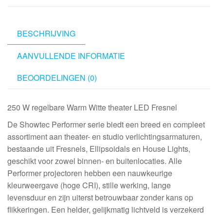
Warm
White
Theatre
BESCHRIJVING
LED
AANVULLENDE INFORMATIE
Fresnel
-
BEOORDELINGEN (0)
Tungsten
aantal
250 W regelbare Warm Witte theater LED Fresnel
De Showtec Performer serie biedt een breed en compleet
assortiment aan theater- en studio verlichtingsarmaturen,
bestaande uit Fresnels, Ellipsoidals en House Lights,
geschikt voor zowel binnen- en buitenlocaties. Alle
Performer projectoren hebben een nauwkeurige
kleurweergave (hoge CRI), stille werking, lange
levensduur en zijn uiterst betrouwbaar zonder kans op
flikkeringen. Een helder, gelijkmatig lichtveld is verzekerd