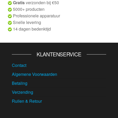
Gratis
verzonden bij €50
5000+ producten
Professionele apparatuur
Snelle levering
14 dagen bedenktijd
KLANTENSERVICE
Contact
Algemene Voorwaarden
Betaling
Verzending
Ruilen & Retour