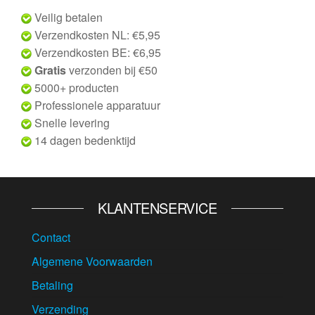
Veilig betalen
Verzendkosten NL: €5,95
Verzendkosten BE: €6,95
Gratis
verzonden bij €50
5000+ producten
Professionele apparatuur
Snelle levering
14 dagen bedenktijd
KLANTENSERVICE
Contact
Algemene Voorwaarden
Betaling
Verzending